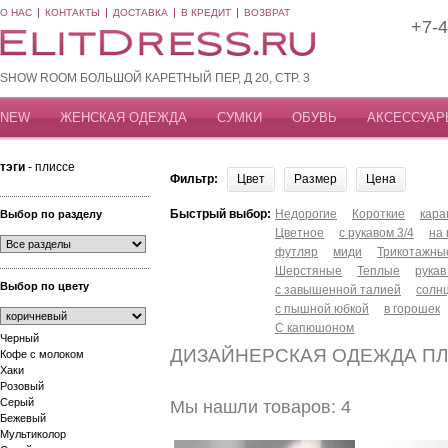
О НАС
КОНТАКТЫ
ДОСТАВКА
В КРЕДИТ
ВОЗВРАТ
+7-4
SHOW ROOM БОЛЬШОЙ КАРЕТНЫЙ ПЕР, Д 20, СТР. 3
NEW
ЖЕНСКАЯ ОДЕЖДА
СУМКИ
ОБУВЬ
АКСЕССУАР
тэги
- плиссе
Фильтр:
Цвет
Размер
Цена
Быстрый выбор:
Недорогие
Короткие
кар
Выбор по разделу
Цветное
с рукавом 3/4
на
футляр
миди
Трикотажны
Шерстяные
Теплые
рукав
Выбор по цвету
с завышенной талией
солн
с пышной юбкой
в горошек
С капюшоном
Черный
ДИЗАЙНЕРСКАЯ ОДЕЖДА П
Кофе с молоком
Хаки
Розовый
Серый
Мы нашли товаров: 4
Бежевый
Мультиколор