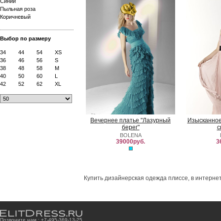
Синий
Пыльная роза
Коричневый
Выбор по размеру
34
44
54
XS
36
46
56
S
38
48
58
M
40
50
60
L
42
52
62
XL
Вечернее платье "Лазурный
Изысканное
берег"
с
BOLENA
39000руб.
3
Купить дизайнерская одежда плиссе, в интернет
Позвоните нам : +7
-4
9
5
-3
6
9
-1
3
-2
5