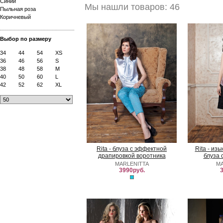
Синий
Мы нашли товаров: 46
Пыльная роза
Коричневый
Выбор по размеру
34
44
54
XS
36
46
56
S
38
48
58
M
40
50
60
L
42
52
62
XL
Rita - блуза с эффектной
Rita - из
драпировкой воротника
блуза 
MARLENITTA
MA
3990руб.
3