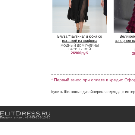
Блуза "паутина" и юбка со
Великол
вставкой из шифона
вечернее п
МОДНЫЙ ДОМ ГАЛИНЫ
ВАСИЛЬЕВОЙ
26900руб.
3
* Первый взнос при оплате в кредит. Офо
Купить Шелковые дизайнерская одежда, в интер
Позвоните нам : +7
-4
9
5
-3
6
9
-1
3
-2
5