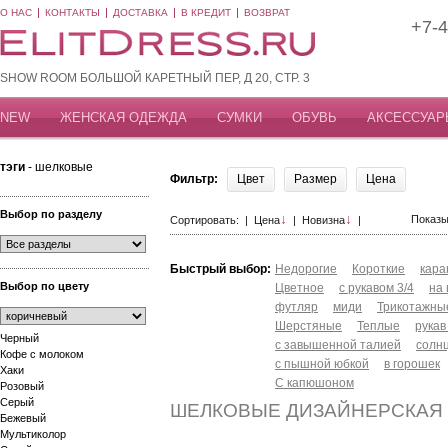
О НАС
КОНТАКТЫ
ДОСТАВКА
В КРЕДИТ
ВОЗВРАТ
+7-4
SHOW ROOM БОЛЬШОЙ КАРЕТНЫЙ ПЕР, Д 20, СТР. 3
NEW
ЖЕНСКАЯ ОДЕЖДА
СУМКИ
ОБУВЬ
АКСЕССУАР
тэги
- шелковые
Фильтр:
Цвет
Размер
Цена
Выбор по разделу
↓
↓
Показы
Сортировать: |
Цена
|
Новизна
|
Быстрый выбор:
Недорогие
Короткие
кар
Выбор по цвету
Цветное
с рукавом 3/4
на
футляр
миди
Трикотажны
Шерстяные
Теплые
рукав
Черный
с завышенной талией
солн
Кофе с молоком
с пышной юбкой
в горошек
Хаки
С капюшоном
Розовый
Серый
ШЕЛКОВЫЕ ДИЗАЙНЕРСКАЯ
Бежевый
Мультиколор