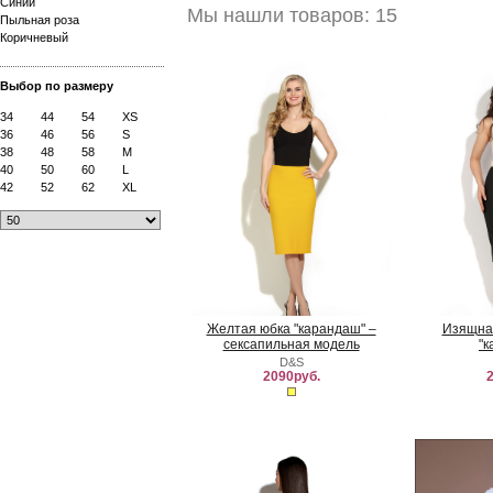
Синий
Мы нашли товаров: 15
Пыльная роза
Коричневый
Выбор по размеру
34
44
54
XS
36
46
56
S
38
48
58
M
40
50
60
L
42
52
62
XL
Желтая юбка "карандаш" –
Изящная
сексапильная модель
"к
D&S
2090руб.
2