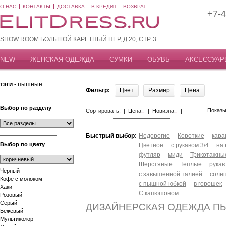
О НАС
КОНТАКТЫ
ДОСТАВКА
В КРЕДИТ
ВОЗВРАТ
+7-4
SHOW ROOM БОЛЬШОЙ КАРЕТНЫЙ ПЕР, Д 20, СТР. 3
NEW
ЖЕНСКАЯ ОДЕЖДА
СУМКИ
ОБУВЬ
АКСЕССУАР
тэги
- пышные
Фильтр:
Цвет
Размер
Цена
Выбор по разделу
↓
↓
Показы
Сортировать: |
Цена
|
Новизна
|
Быстрый выбор:
Недорогие
Короткие
кар
Выбор по цвету
Цветное
с рукавом 3/4
на
футляр
миди
Трикотажны
Шерстяные
Теплые
рукав
Черный
с завышенной талией
солн
Кофе с молоком
с пышной юбкой
в горошек
Хаки
С капюшоном
Розовый
Серый
ДИЗАЙНЕРСКАЯ ОДЕЖДА П
Бежевый
Мультиколор