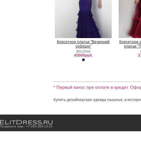
Корсетное платье "Вечерний
Корсетное 
соблазн"
платье "
BOLENA
45000руб.
3
* Первый взнос при оплате в кредит. Офо
Купить дизайнерская одежда пышные, в интерне
Позвоните нам : +7
-4
9
5
-3
6
9
-1
3
-2
5