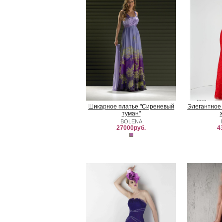
Шикарное платье "Сиреневый
Элегантное
туман"
BOLENA
27000руб.
4