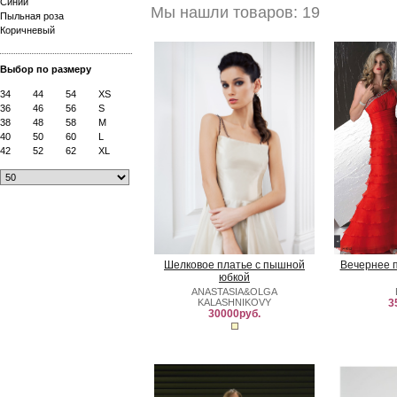
Синий
Мы нашли товаров: 19
Пыльная роза
Коричневый
Выбор по размеру
34
44
54
XS
36
46
56
S
38
48
58
M
40
50
60
L
42
52
62
XL
Шелковое платье с пышной
Вечернее 
юбкой
ANASTASIA&OLGA
KALASHNIKOVY
3
30000руб.