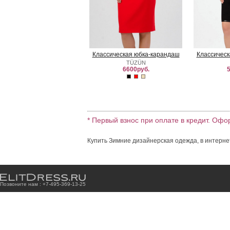
Классическая юбка-карандаш
Классическ
TÜZÜN
6600руб.
5
* Первый взнос при оплате в кредит. Офо
Купить Зимние дизайнерская одежда, в интерне
Позвоните нам : +7
-4
9
5
-3
6
9
-1
3
-2
5