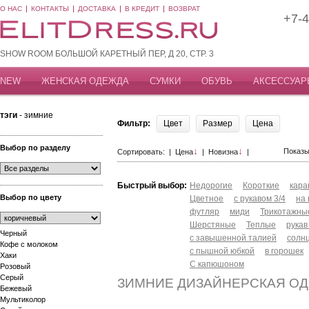
О НАС
КОНТАКТЫ
ДОСТАВКА
В КРЕДИТ
ВОЗВРАТ
+7-4
SHOW ROOM БОЛЬШОЙ КАРЕТНЫЙ ПЕР, Д 20, СТР. 3
NEW
ЖЕНСКАЯ ОДЕЖДА
СУМКИ
ОБУВЬ
АКСЕССУАР
тэги
- зимние
Фильтр:
Цвет
Размер
Цена
Выбор по разделу
↓
↓
Показы
Сортировать: |
Цена
|
Новизна
|
Быстрый выбор:
Недорогие
Короткие
кар
Выбор по цвету
Цветное
с рукавом 3/4
на
футляр
миди
Трикотажны
Шерстяные
Теплые
рукав
Черный
с завышенной талией
солн
Кофе с молоком
с пышной юбкой
в горошек
Хаки
С капюшоном
Розовый
Серый
ЗИМНИЕ ДИЗАЙНЕРСКАЯ О
Бежевый
Мультиколор