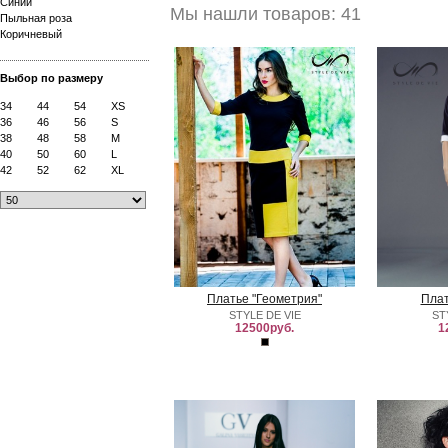
Синий
Мы нашли товаров: 41
Пыльная роза
Коричневый
Выбор по размеру
34
44
54
XS
36
46
56
S
38
48
58
M
40
50
60
L
42
52
62
XL
Платье "Геометрия"
Плат
STYLE DE VIE
ST
12500руб.
1