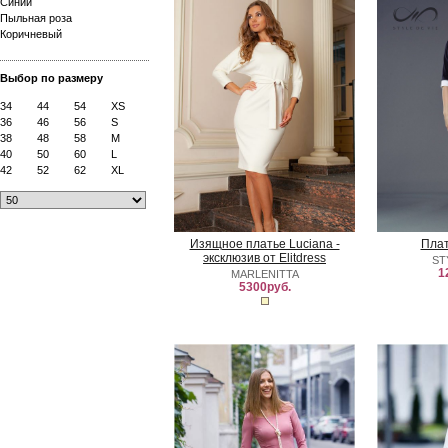
Синий
Пыльная роза
Коричневый
Выбор по размеру
34
44
54
XS
36
46
56
S
38
48
58
M
40
50
60
L
42
52
62
XL
Изящное платье Luciana -
Плат
эксклюзив от Elitdress
ST
1
MARLENITTA
5300руб.