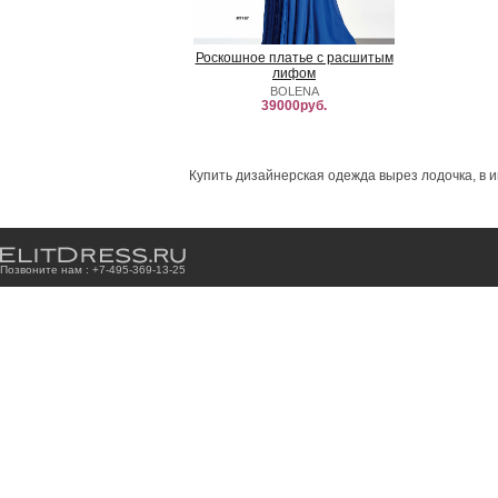
Роскошное платье с расшитым
лифом
BOLENA
39000руб.
Купить дизайнерская одежда вырез лодочка, в и
Позвоните нам : +7
-4
9
5
-3
6
9
-1
3
-2
5