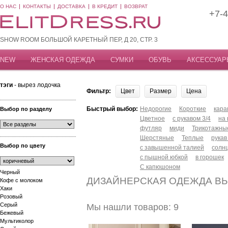
О НАС
КОНТАКТЫ
ДОСТАВКА
В КРЕДИТ
ВОЗВРАТ
+7-4
SHOW ROOM БОЛЬШОЙ КАРЕТНЫЙ ПЕР, Д 20, СТР. 3
NEW
ЖЕНСКАЯ ОДЕЖДА
СУМКИ
ОБУВЬ
АКСЕССУАР
тэги
- вырез лодочка
Фильтр:
Цвет
Размер
Цена
Быстрый выбор:
Недорогие
Короткие
кар
Выбор по разделу
Цветное
с рукавом 3/4
на
футляр
миди
Трикотажны
Шерстяные
Теплые
рукав
Выбор по цвету
с завышенной талией
солн
с пышной юбкой
в горошек
С капюшоном
Черный
ДИЗАЙНЕРСКАЯ ОДЕЖДА ВЫ
Кофе с молоком
Хаки
Розовый
Серый
Мы нашли товаров: 9
Бежевый
Мультиколор