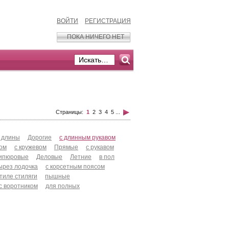
ВОЙТИ
РЕГИСТРАЦИЯ
ПОКА НИЧЕГО НЕТ
Страницы:
1
2
3
4
5
...
 длины
Дорогие
с длинным рукавом
хом
с кружевом
Прямые
с рукавом
ипюровые
Деловые
Летние
в пол
ырез лодочка
с корсетным поясом
стиле стиляги
пышные
с воротником
для полных