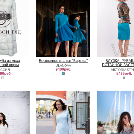
уба из меха
Бесшовное платье "Бирюза"
БЛУЗКА -РУБАШ
ской норки
ПОТАЙНОЙ ЗАСТ
ULANOVA
9400руб.
ОССИЯ
VIKTORIA STY
90руб.
5475руб.