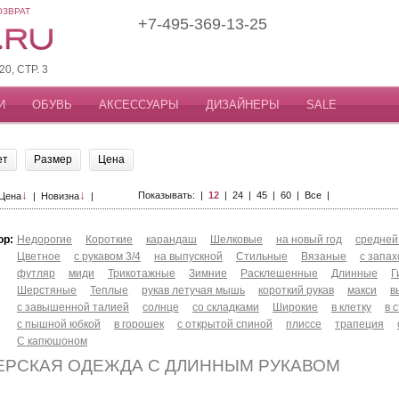
ОЗВРАТ
+7-495-369-13-25
, СТР. 3
И
ОБУВЬ
АКСЕССУАРЫ
ДИЗАЙНЕРЫ
SALE
ет
Размер
Цена
↓
↓
Показывать: |
12
|
24
|
45
|
60
|
Все
|
Цена
|
Новизна
|
ор:
Недорогие
Короткие
карандаш
Шелковые
на новый год
средней
Цветное
с рукавом 3/4
на выпускной
Стильные
Вязаные
с запа
футляр
миди
Трикотажные
Зимние
Расклешенные
Длинные
Г
Шерстяные
Теплые
рукав летучая мышь
короткий рукав
макси
в
с завышенной талией
солнце
со складками
Широкие
в клетку
в 
с пышной юбкой
в горошек
с открытой спиной
плиссе
трапеция
С капюшоном
ЕРСКАЯ ОДЕЖДА С ДЛИННЫМ РУКАВОМ