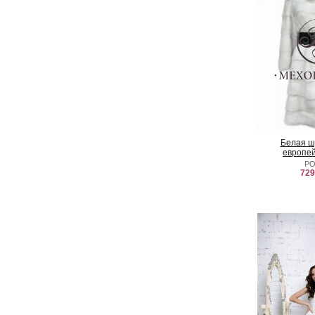
Белая ш
европей
Р
729