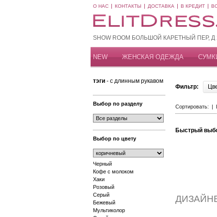
О НАС
КОНТАКТЫ
ДОСТАВКА
В КРЕДИТ
В
SHOW ROOM БОЛЬШОЙ КАРЕТНЫЙ ПЕР, Д 20
NEW
ЖЕНСКАЯ ОДЕЖДА
СУМК
тэги
- с длинным рукавом
Фильтр:
Цв
Выбор по разделу
Сортировать: |
Быстрый выб
Выбор по цвету
Черный
Кофе с молоком
Хаки
Розовый
Серый
ДИЗАЙН
Бежевый
Мультиколор