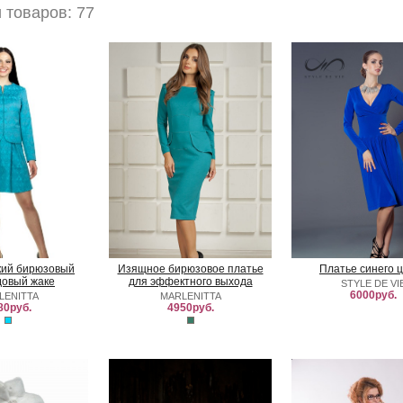
товаров: 77
ркий бирюзовый
Изящное бирюзовое платье
Платье синего 
довый жаке
для эффектного выхода
STYLE DE VI
6000руб.
LENITTA
MARLENITTA
80руб.
4950руб.