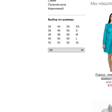
Синий
Мы нашли 
Пыльная роза
Коричневый
Выбор по размеру
34
44
54
XS
36
46
56
S
38
48
58
M
40
50
60
L
42
52
62
XL
Franca - я
жаккар
MAR
67