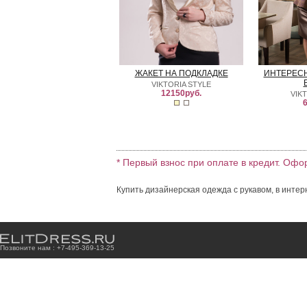
ЖАКЕТ НА ПОДКЛАДКЕ
ИНТЕРЕСН
VIKTORIA STYLE
12150руб.
VIK
6
* Первый взнос при оплате в кредит. Офо
Купить дизайнерская одежда с рукавом, в интер
Позвоните нам : +7
-4
9
5
-3
6
9
-1
3
-2
5