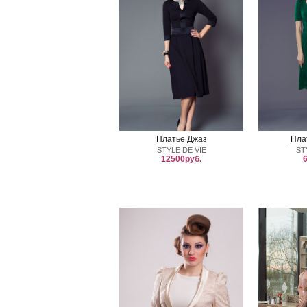
Платье Джаз
Пла
STYLE DE VIE
ST
12500руб.
6