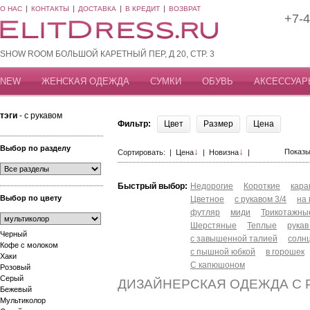
О НАС
КОНТАКТЫ
ДОСТАВКА
В КРЕДИТ
ВОЗВРАТ
+7-4
SHOW ROOM БОЛЬШОЙ КАРЕТНЫЙ ПЕР, Д 20, СТР. 3
NEW
ЖЕНСКАЯ ОДЕЖДА
СУМКИ
ОБУВЬ
АКСЕССУАР
тэги
- с рукавом
Фильтр:
Цвет
Размер
Цена
Выбор по разделу
↓
↓
Показы
Сортировать: |
Цена
|
Новизна
|
Быстрый выбор:
Недорогие
Короткие
кар
Выбор по цвету
Цветное
с рукавом 3/4
на
футляр
миди
Трикотажны
Шерстяные
Теплые
рукав
Черный
с завышенной талией
солн
Кофе с молоком
с пышной юбкой
в горошек
Хаки
С капюшоном
Розовый
Серый
ДИЗАЙНЕРСКАЯ ОДЕЖДА С 
Бежевый
Мультиколор