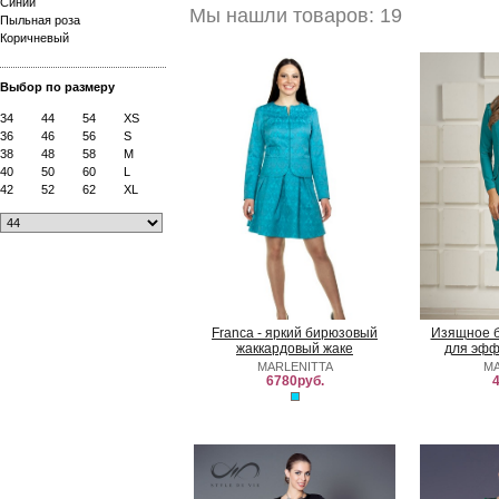
Синий
Мы нашли товаров: 19
Пыльная роза
Коричневый
Выбор по размеру
34
44
54
XS
36
46
56
S
38
48
58
M
40
50
60
L
42
52
62
XL
Franca - яркий бирюзовый
Изящное б
жаккардовый жаке
для эфф
MARLENITTA
MA
6780руб.
4