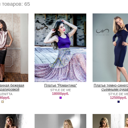
товаров: 65
канная бежевая
Платье "Романтика"
Платье темно-синего
драпировкой
съемными рукав
STYLE DE VIE
18000руб.
LENITTA
STYLE DE VI
90руб.
12500руб.