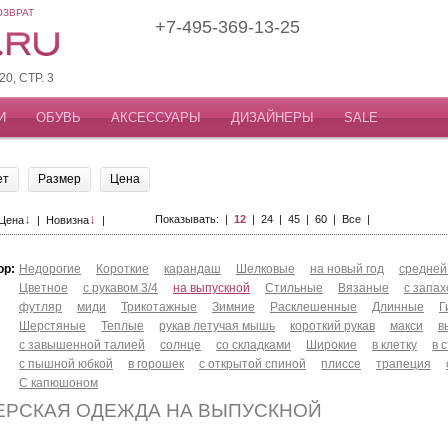
ОЗВРАТ
+7-495-369-13-25
, СТР. 3
И
ОБУВЬ
АКСЕССУАРЫ
ДИЗАЙНЕРЫ
SALE
ет
Размер
Цена
↓
↓
Показывать: |
12
|
24
|
45
|
60
|
Все
|
Цена
|
Новизна
|
ор:
Недорогие
Короткие
карандаш
Шелковые
на новый год
средней
Цветное
с рукавом 3/4
на выпускной
Стильные
Вязаные
с запа
футляр
миди
Трикотажные
Зимние
Расклешенные
Длинные
Г
Шерстяные
Теплые
рукав летучая мышь
короткий рукав
макси
в
с завышенной талией
солнце
со складками
Широкие
в клетку
в 
с пышной юбкой
в горошек
с открытой спиной
плиссе
трапеция
С капюшоном
ЕРСКАЯ ОДЕЖДА НА ВЫПУСКНОЙ