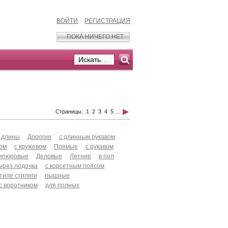
ВОЙТИ
РЕГИСТРАЦИЯ
ПОКА НИЧЕГО НЕТ
Страницы:
1
2
3
4
5
...
 длины
Дорогие
с длинным рукавом
хом
с кружевом
Прямые
с рукавом
ипюровые
Деловые
Летние
в пол
ырез лодочка
с корсетным поясом
стиле стиляги
пышные
с воротником
для полных