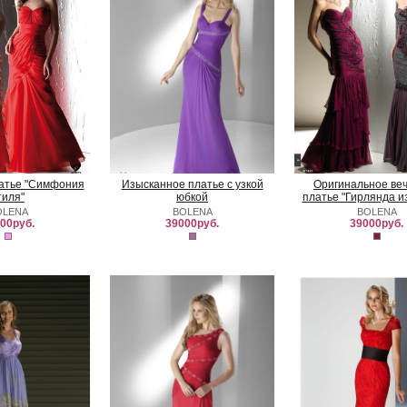
атье "Симфония
Изысканное платье с узкой
Оригинальное ве
тиля"
юбкой
платье "Гирлянда из
OLENA
BOLENA
BOLENA
00руб.
39000руб.
39000руб.