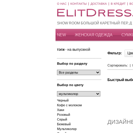
О НАС
КОНТАКТЫ
ДОСТАВКА
В КРЕДИТ
В
SHOW ROOM БОЛЬШОЙ КАРЕТНЫЙ ПЕР, Д 20
NEW
ЖЕНСКАЯ ОДЕЖДА
СУМК
тэги
- на выпускной
Фильтр:
Цв
Выбор по разделу
Сортировать: |
Быстрый выб
Выбор по цвету
Черный
Кофе с молоком
Хаки
Розовый
Серый
ДИЗАЙН
Бежевый
Мультиколор