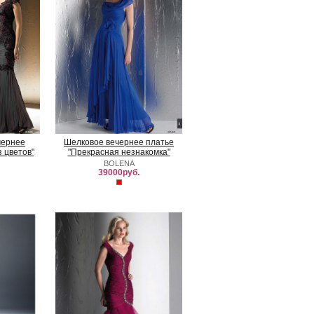
чернее
Шелковое вечернее платье
 цветов"
"Прекрасная незнакомка"
BOLENA
39000руб.