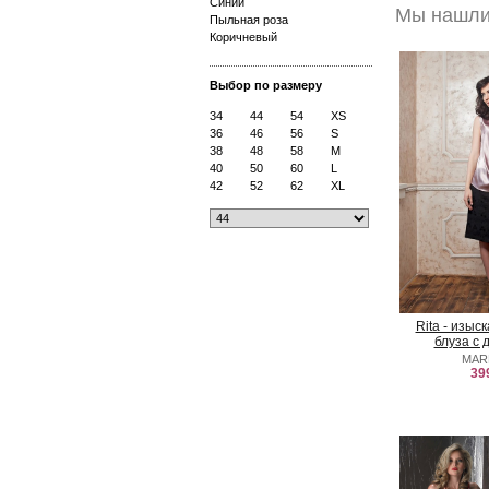
Синий
Мы нашли 
Пыльная роза
Коричневый
Выбор по размеру
34
44
54
XS
36
46
56
S
38
48
58
M
40
50
60
L
42
52
62
XL
Rita - изыс
блуза с 
MAR
39