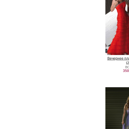
Вечернее пл
с
B
350