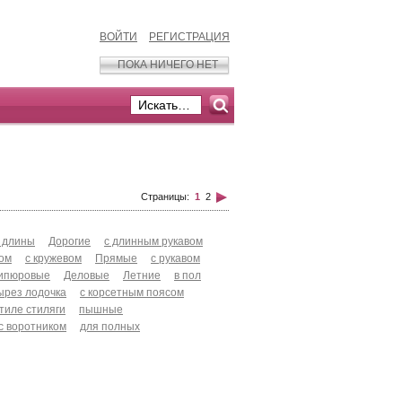
ВОЙТИ
РЕГИСТРАЦИЯ
ПОКА НИЧЕГО НЕТ
Страницы:
1
2
 длины
Дорогие
с длинным рукавом
хом
с кружевом
Прямые
с рукавом
ипюровые
Деловые
Летние
в пол
ырез лодочка
с корсетным поясом
стиле стиляги
пышные
с воротником
для полных