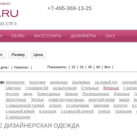
ОЗВРАТ
+7-495-369-13-25
, СТР. 3
И
ОБУВЬ
АКСЕССУАРЫ
ДИЗАЙНЕРЫ
SALE
ет
Размер
Цена
↓
↓
Показывать: |
12
|
24
|
45
|
60
|
Все
|
Цена
|
Новизна
|
ор:
Недорогие
Короткие
карандаш
Шелковые
на новый год
средней
Цветное
с рукавом 3/4
на выпускной
Стильные
Вязаные
с запа
футляр
миди
Трикотажные
Зимние
Расклешенные
Длинные
Г
Шерстяные
Теплые
рукав летучая мышь
короткий рукав
макси
в
с завышенной талией
солнце
со складками
Широкие
в клетку
в 
с пышной юбкой
в горошек
с открытой спиной
плиссе
трапеция
С капюшоном
Е ДИЗАЙНЕРСКАЯ ОДЕЖДА