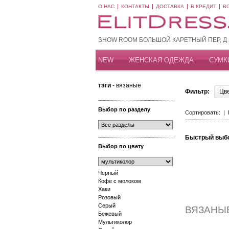
О НАС
КОНТАКТЫ
ДОСТАВКА
В КРЕДИТ
В
SHOW ROOM БОЛЬШОЙ КАРЕТНЫЙ ПЕР, Д 20
NEW
ЖЕНСКАЯ ОДЕЖДА
СУМК
тэги
- вязаные
Фильтр:
Цв
Выбор по разделу
Сортировать: |
Быстрый выб
Выбор по цвету
Черный
Кофе с молоком
Хаки
Розовый
Серый
ВЯЗАНЫ
Бежевый
Мультиколор