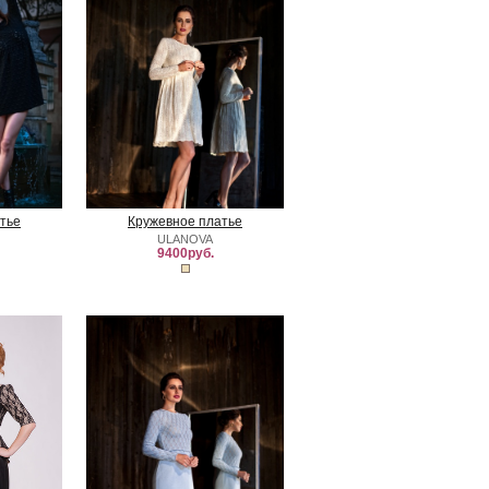
тье
Кружевное платье
ULANOVA
9400руб.