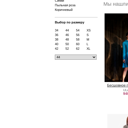
Синий
Мы нашли 
Пыльная роза
Коричневый
Выбор по размеру
34
44
54
XS
36
46
56
S
38
48
58
M
40
50
60
L
42
52
62
XL
Бесшовное п
UL
94