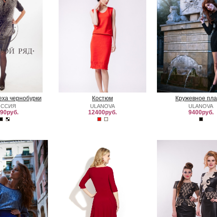
еха чернобурки
Костюм
Кружевное пла
ОССИЯ
ULANOVA
ULANOVA
90руб.
12400руб.
9400руб.