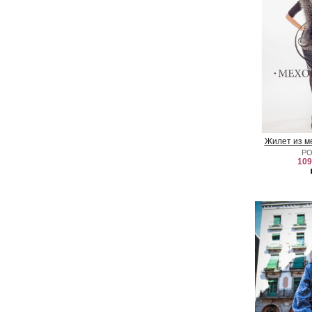
Жилет из м
Р
109