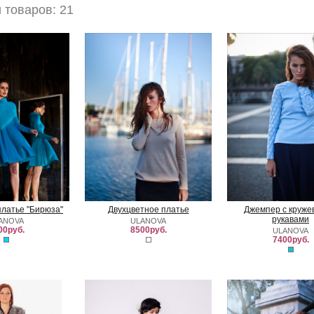
товаров: 21
латье "Бирюза"
Двухцветное платье
Джемпер с круже
рукавами
ANOVA
ULANOVA
00руб.
8500руб.
ULANOVA
7400руб.