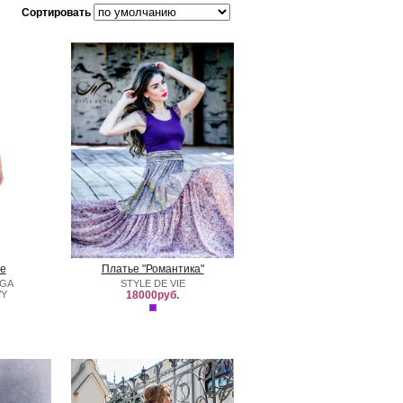
Сортировать
е
Платье "Романтика"
LGA
STYLE DE VIE
VY
18000руб.