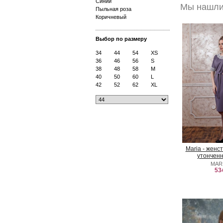
Синий
Мы нашли 
Пыльная роза
Коричневый
Выбор по размеру
34
44
54
XS
36
46
56
S
38
48
58
M
40
50
60
L
42
52
62
XL
Maria - женс
утончен
MAR
53