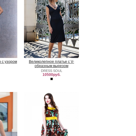
 с узором
Великолепное платье с V-
образным вырезом
DRESS SOUL
10500руб.