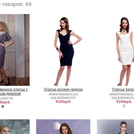
товаров: 89
твенное платье с
Платье иссиня-черное
Платье бело
ным декором
ANASTASIA&OLGA
ANASTASIA&O
KALASHNIKOVY
KALASHNIKO
LENITTA
9100руб.
9100руб.
40руб.