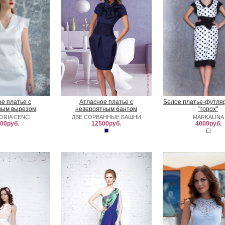
е платье с
Атласное платье с
Белое платье-футляр
ным вырезом
невероятным бантом
"горох"
ORIA CENCI
ДВЕ СОРВАННЫЕ БАШНИ
MARKALINA
00руб.
12500руб.
4000руб.