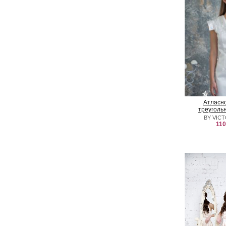
Атласно
треуголь
BY VICT
110