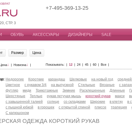
ОЗВРАТ
+7-495-369-13-25
, СТР. 3
И
ОБУВЬ
АКСЕССУАРЫ
ДИЗАЙНЕРЫ
SALE
ет
Размер
Цена
↓
↓
Показывать: |
12
|
24
|
45
|
60
|
Все
|
Цена
|
Новизна
|
ор:
Недорогие
Короткие
карандаш
Шелковые
на новый год
средней
Цветное
с рукавом 3/4
на выпускной
Стильные
Вязаные
с запа
футляр
миди
Трикотажные
Зимние
Расклешенные
Длинные
Г
Шерстяные
Теплые
рукав летучая мышь
короткий рукав
макси
в
с завышенной талией
солнце
со складками
Широкие
в клетку
в 
с пышной юбкой
в горошек
с открытой спиной
плиссе
трапеция
С капюшоном
ЕРСКАЯ ОДЕЖДА КОРОТКИЙ РУКАВ