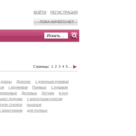
ВОЙТИ
РЕГИСТРАЦИЯ
ПОКА НИЧЕГО НЕТ
Страницы:
1
2
3
4
5
...
 длины
Дорогие
с длинным рукавом
хом
с кружевом
Прямые
с рукавом
ипюровые
Деловые
Летние
в пол
ырез лодочка
с корсетным поясом
стиле стиляги
пышные
с воротником
для полных