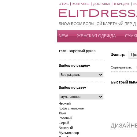
О НАС
КОНТАКТЫ
ДОСТАВКА
В КРЕДИТ
В
SHOW ROOM БОЛЬШОЙ КАРЕТНЫЙ ПЕР, Д 20
NEW
ЖЕНСКАЯ ОДЕЖДА
СУМК
тэги
- короткий рукав
Фильтр:
Цв
Выбор по разделу
Сортировать: |
Быстрый выб
Выбор по цвету
Черный
Кофе с молоком
Хаки
Розовый
Серый
ДИЗАЙН
Бежевый
Мультиколор