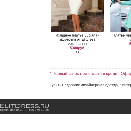
Изящное платье Luciana -
Платье ми
эксклюзив от Elitdress
5
MARLENITTA
5300руб.
* Первый взнос при оплате в кредит. Офо
Купить Недорогие дизайнерская одежда, в инте
Позвоните нам : +7
-4
9
5
-3
6
9
-1
3
-2
5