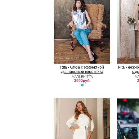
Rita - блуза с эффектной
Rita - нежн
драпировкой воротника
с д
MARLENITTA
MA
3990руб.
3