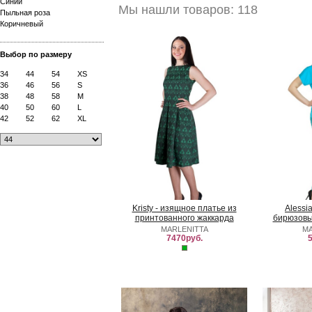
Синий
Мы нашли товаров: 118
Пыльная роза
Коричневый
Выбор по размеру
34
44
54
XS
36
46
56
S
38
48
58
M
40
50
60
L
42
52
62
XL
Kristy - изящное платье из
Alessi
принтованного жаккарда
бирюзовы
MARLENITTA
MA
7470руб.
5