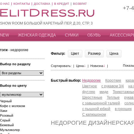
О НАС
КОНТАКТЫ
ДОСТАВКА
В КРЕДИТ
ВОЗВРАТ
+7-4
SHOW ROOM БОЛЬШОЙ КАРЕТНЫЙ ПЕР, Д 20, СТР. 3
NEW
ЖЕНСКАЯ ОДЕЖДА
СУМКИ
ОБУВЬ
АКСЕССУАР
тэги
- недорогие
Фильтр:
Цвет
Размер
Цена
Выбор по разделу
↓
↓
Показы
Сортировать: |
Цена
|
Новизна
|
Быстрый выбор:
Недорогие
Короткие
кар
Выбор по цвету
Цветное
с рукавом 3/4
на
футляр
миди
Трикотажны
Шерстяные
Теплые
рукав
Черный
с завышенной талией
солн
Кофе с молоком
с пышной юбкой
в горошек
Хаки
С капюшоном
Розовый
Серый
НЕДОРОГИЕ ДИЗАЙНЕРСКА
Бежевый
Мультиколор