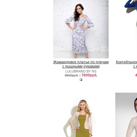
Жаккардовое платье по плечам
Коктейльно
с пышными рукавами
с
LULUBRAND BY NS
7600руб.
4
9500руб.
|