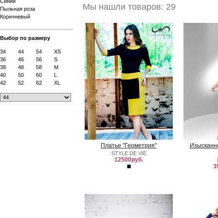
Синий
Мы нашли товаров: 29
Пыльная роза
Коричневый
Выбор по размеру
34
44
54
XS
36
46
56
S
38
48
58
M
40
50
60
L
42
52
62
XL
Платье "Геометрия"
Изысканно
STYLE DE VIE
12500руб.
3