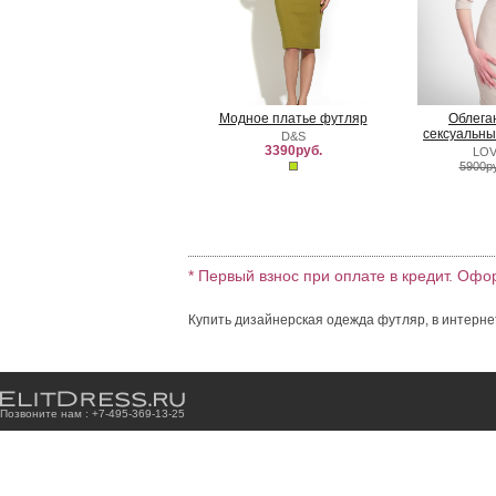
Модное платье футляр
Облега
сексуальны
D&S
3390руб.
LOV
5900р
* Первый взнос при оплате в кредит. Офо
Купить дизайнерская одежда футляр, в интерне
Позвоните нам : +7
-4
9
5
-3
6
9
-1
3
-2
5