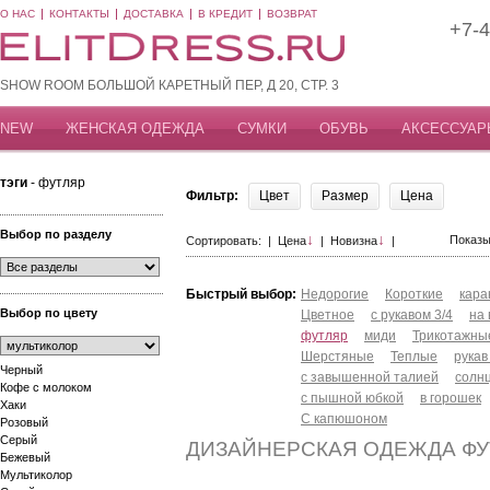
О НАС
КОНТАКТЫ
ДОСТАВКА
В КРЕДИТ
ВОЗВРАТ
+7-4
SHOW ROOM БОЛЬШОЙ КАРЕТНЫЙ ПЕР, Д 20, СТР. 3
NEW
ЖЕНСКАЯ ОДЕЖДА
СУМКИ
ОБУВЬ
АКСЕССУАР
тэги
- футляр
Фильтр:
Цвет
Размер
Цена
Выбор по разделу
↓
↓
Показы
Сортировать: |
Цена
|
Новизна
|
Быстрый выбор:
Недорогие
Короткие
кар
Выбор по цвету
Цветное
с рукавом 3/4
на
футляр
миди
Трикотажны
Шерстяные
Теплые
рукав
Черный
с завышенной талией
солн
Кофе с молоком
с пышной юбкой
в горошек
Хаки
С капюшоном
Розовый
Серый
ДИЗАЙНЕРСКАЯ ОДЕЖДА ФУ
Бежевый
Мультиколор