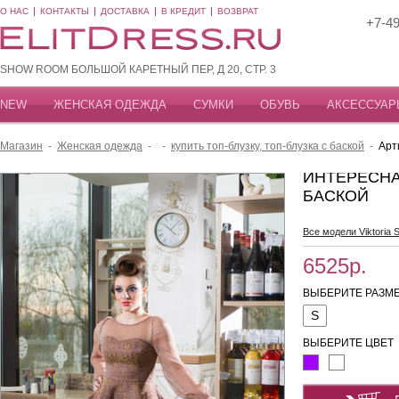
О НАС
КОНТАКТЫ
ДОСТАВКА
В КРЕДИТ
ВОЗВРАТ
+7-49
SHOW ROOM БОЛЬШОЙ КАРЕТНЫЙ ПЕР, Д 20, СТР. 3
NEW
ЖЕНСКАЯ ОДЕЖДА
СУМКИ
ОБУВЬ
АКСЕССУАР
Магазин
-
Женская одежда
-
-
купить топ-блузку, топ-блузка с баской
-
Арт
ИНТЕРЕСНА
БАСКОЙ
Все модели Viktoria S
6525р.
ВЫБЕРИТЕ РАЗМЕ
S
ВЫБЕРИТЕ ЦВЕТ