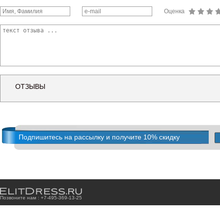
Оценка
ОТЗЫВЫ
Подпишитесь на рассылку и получите 10% скидку
Позвоните нам : +7
-4
9
5
-3
6
9
-1
3
-2
5