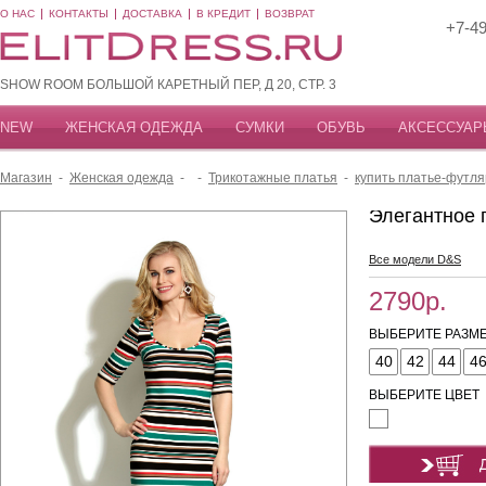
О НАС
КОНТАКТЫ
ДОСТАВКА
В КРЕДИТ
ВОЗВРАТ
+7-49
SHOW ROOM БОЛЬШОЙ КАРЕТНЫЙ ПЕР, Д 20, СТР. 3
NEW
ЖЕНСКАЯ ОДЕЖДА
СУМКИ
ОБУВЬ
АКСЕССУАР
Магазин
-
Женская одежда
-
-
Трикотажные платья
-
купить платье-футля
Элегантное 
Все модели D&S
2790р.
ВЫБЕРИТЕ РАЗМЕ
40
42
44
4
ВЫБЕРИТЕ ЦВЕТ