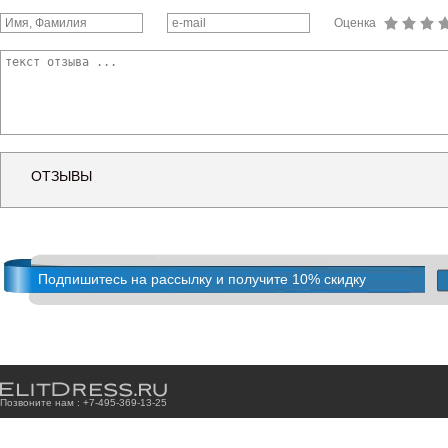
Оценка
ОТЗЫВЫ
Подпишитесь на рассылку и получите 10% скидку
Позвоните нам : +7
-4
9
5
-3
6
9
-1
3
-2
5