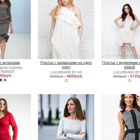
с воланами
Платье с карманами на одно
Платье с кружевами 
плеч
юбкой
ДОМ ГАЛИНЫ
ИЛЬЕВОЙ
LULUBRAND BY NS
LULUBRAND BY
90руб.
4800руб.
4720р
6000руб.
|
5900руб.
|