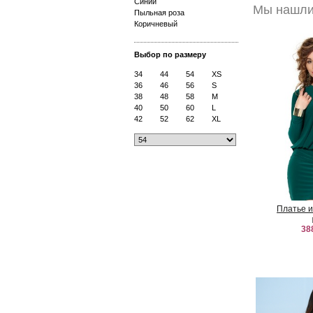
Синий
Мы нашли
Пыльная роза
Коричневый
Выбор по размеру
34
44
54
XS
36
46
56
S
38
48
58
M
40
50
60
L
42
52
62
XL
Платье и
38