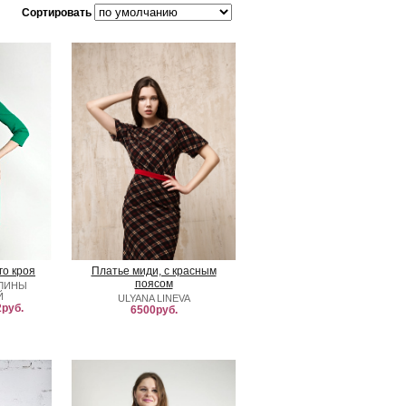
Сортировать
го кроя
Платье миди, с красным
поясом
АЛИНЫ
Й
ULYANA LINEVA
руб.
6500руб.