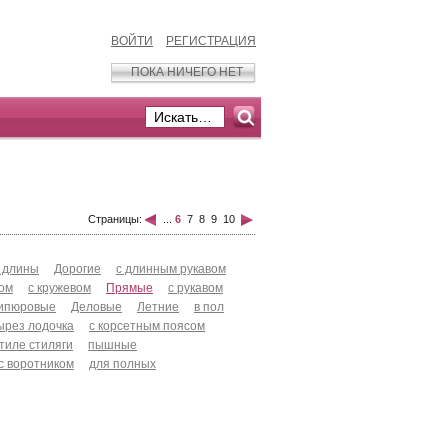
ВОЙТИ
РЕГИСТРАЦИЯ
ПОКА НИЧЕГО НЕТ
Страницы:
...
6
7
8
9
10
 длины
Дорогие
с длинным рукавом
хом
с кружевом
Прямые
с рукавом
ипюровые
Деловые
Летние
в пол
ырез лодочка
с корсетным поясом
стиле стиляги
пышные
с воротником
для полных