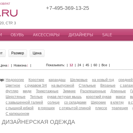
ОЗВРАТ
+7-495-369-13-25
, СТР. 3
И
ОБУВЬ
АКСЕССУАРЫ
ДИЗАЙНЕРЫ
SALE
ет
Размер
Цена
↓
↓
Показывать: |
12
|
24
|
45
|
60
|
Все
|
Цена
|
Новизна
|
ор:
Недорогие
Короткие
карандаш
Шелковые
на новый год
средней
Цветное
с рукавом 3/4
на выпускной
Стильные
Вязаные
с запа
футляр
миди
Трикотажные
Зимние
Расклешенные
Длинные
Г
Шерстяные
Теплые
рукав летучая мышь
короткий рукав
макси
в
с завышенной талией
солнце
со складками
Широкие
в клетку
в 
с пышной юбкой
в горошек
с открытой спиной
плиссе
трапеция
С капюшоном
 ДИЗАЙНЕРСКАЯ ОДЕЖДА