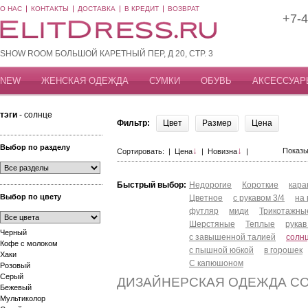
О НАС
КОНТАКТЫ
ДОСТАВКА
В КРЕДИТ
ВОЗВРАТ
+7-4
SHOW ROOM БОЛЬШОЙ КАРЕТНЫЙ ПЕР, Д 20, СТР. 3
NEW
ЖЕНСКАЯ ОДЕЖДА
СУМКИ
ОБУВЬ
АКСЕССУАР
тэги
- солнце
Фильтр:
Цвет
Размер
Цена
Выбор по разделу
↓
↓
Показы
Сортировать: |
Цена
|
Новизна
|
Быстрый выбор:
Недорогие
Короткие
кар
Выбор по цвету
Цветное
с рукавом 3/4
на
футляр
миди
Трикотажны
Шерстяные
Теплые
рукав
Черный
с завышенной талией
солн
Кофе с молоком
с пышной юбкой
в горошек
Хаки
С капюшоном
Розовый
Серый
ДИЗАЙНЕРСКАЯ ОДЕЖДА С
Бежевый
Мультиколор