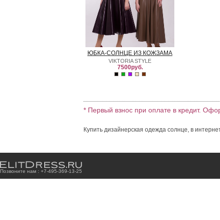
ЮБКА-СОЛНЦЕ ИЗ КОЖЗАМА
VIKTORIA STYLE
7500руб.
* Первый взнос при оплате в кредит. Офо
Купить дизайнерская одежда солнце, в интерне
Позвоните нам : +7
-4
9
5
-3
6
9
-1
3
-2
5