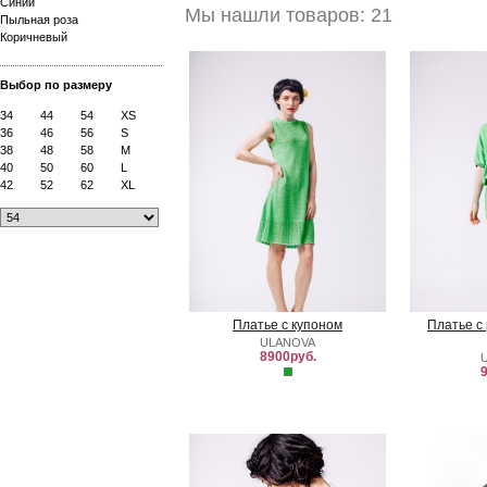
Синий
Мы нашли товаров: 21
Пыльная роза
Коричневый
Выбор по размеру
34
44
54
XS
36
46
56
S
38
48
58
M
40
50
60
L
42
52
62
XL
Платье с купоном
Платье с
ULANOVA
8900руб.
9