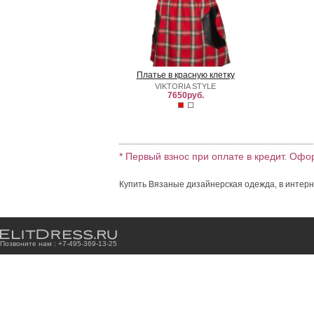
Платье в красную клетку
VIKTORIA STYLE
7650руб.
* Первый взнос при оплате в кредит. Офо
Купить Вязаные дизайнерская одежда, в интерн
Позвоните нам : +7
-4
9
5
-3
6
9
-1
3
-2
5