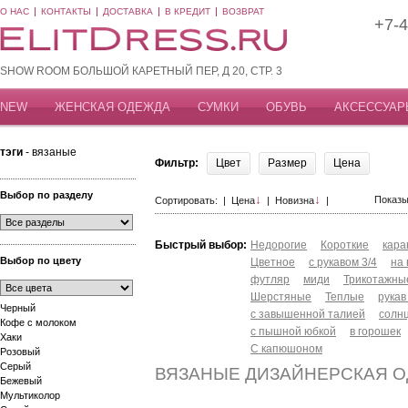
О НАС
КОНТАКТЫ
ДОСТАВКА
В КРЕДИТ
ВОЗВРАТ
+7-4
SHOW ROOM БОЛЬШОЙ КАРЕТНЫЙ ПЕР, Д 20, СТР. 3
NEW
ЖЕНСКАЯ ОДЕЖДА
СУМКИ
ОБУВЬ
АКСЕССУАР
тэги
- вязаные
Фильтр:
Цвет
Размер
Цена
Выбор по разделу
↓
↓
Показы
Сортировать: |
Цена
|
Новизна
|
Быстрый выбор:
Недорогие
Короткие
кар
Выбор по цвету
Цветное
с рукавом 3/4
на
футляр
миди
Трикотажны
Шерстяные
Теплые
рукав
Черный
с завышенной талией
солн
Кофе с молоком
с пышной юбкой
в горошек
Хаки
С капюшоном
Розовый
Серый
ВЯЗАНЫЕ ДИЗАЙНЕРСКАЯ 
Бежевый
Мультиколор