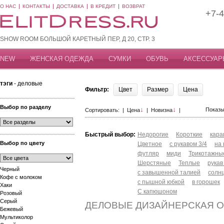
О НАС
КОНТАКТЫ
ДОСТАВКА
В КРЕДИТ
ВОЗВРАТ
+7-4
SHOW ROOM БОЛЬШОЙ КАРЕТНЫЙ ПЕР, Д 20, СТР. 3
NEW
ЖЕНСКАЯ ОДЕЖДА
СУМКИ
ОБУВЬ
АКСЕССУАР
тэги
- деловые
Фильтр:
Цвет
Размер
Цена
Выбор по разделу
↓
↓
Показы
Сортировать: |
Цена
|
Новизна
|
Быстрый выбор:
Недорогие
Короткие
кар
Выбор по цвету
Цветное
с рукавом 3/4
на
футляр
миди
Трикотажны
Шерстяные
Теплые
рукав
Черный
с завышенной талией
солн
Кофе с молоком
с пышной юбкой
в горошек
Хаки
С капюшоном
Розовый
Серый
ДЕЛОВЫЕ ДИЗАЙНЕРСКАЯ 
Бежевый
Мультиколор