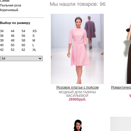
Синий
Мы нашли товаров: 96
Пыльная роза
Коричневый
Выбор по размеру
34
44
54
XS
36
46
56
S
38
48
58
M
40
50
60
L
42
52
62
XL
Розовое платье с поясом
Романтично
МОДНЫЙ ДОМ ГАЛИНЫ
ВАСИЛЬЕВОЙ
5
26900руб.