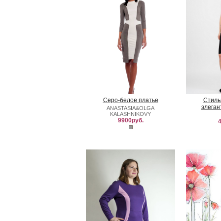
Серо-белое платье
Стиль
элеган
ANASTASIA&OLGA
KALASHNIKOVY
9900руб.
4