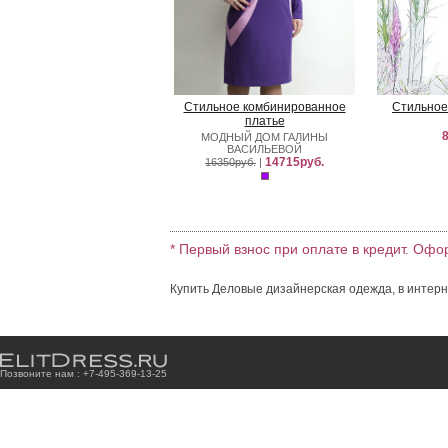
Стильное комбинированное
Стильное
платье
8
МОДНЫЙ ДОМ ГАЛИНЫ
ВАСИЛЬЕВОЙ
14715руб.
16350руб.
|
* Первый взнос при оплате в кредит. Офо
Купить Деловые дизайнерская одежда, в интерн
Позвоните нам : +7
-4
9
5
-3
6
9
-1
3
-2
5