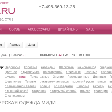
ОЗВРАТ
+7-495-369-13-25
, СТР. 3
И
ОБУВЬ
АКСЕССУАРЫ
ДИЗАЙНЕРЫ
SALE
ет
Размер
Цена
↓
↓
Показывать: |
12
|
24
|
45
|
60
|
Все
|
Цена
|
Новизна
|
ор:
Недорогие
Короткие
карандаш
Шелковые
на новый год
средней
Цветное
с рукавом 3/4
на выпускной
Стильные
Вязаные
с запа
футляр
миди
Трикотажные
Зимние
Расклешенные
Длинные
Г
Шерстяные
Теплые
рукав летучая мышь
короткий рукав
макси
в
с завышенной талией
солнце
со складками
Широкие
в клетку
в 
с пышной юбкой
в горошек
с открытой спиной
плиссе
трапеция
С капюшоном
ЕРСКАЯ ОДЕЖДА МИДИ