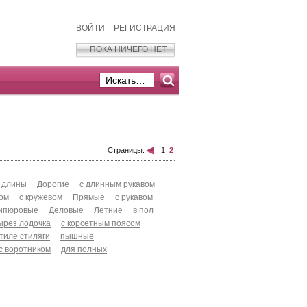
ВОЙТИ
РЕГИСТРАЦИЯ
ПОКА НИЧЕГО НЕТ
Страницы:
1
2
 длины
Дорогие
с длинным рукавом
хом
с кружевом
Прямые
с рукавом
ипюровые
Деловые
Летние
в пол
ырез лодочка
с корсетным поясом
стиле стиляги
пышные
с воротником
для полных