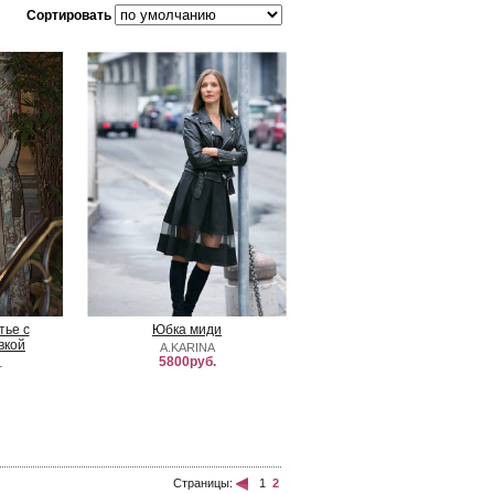
Сортировать
ье с
Юбка миди
вкой
A.KARINA
5800руб.
L
Страницы:
1
2