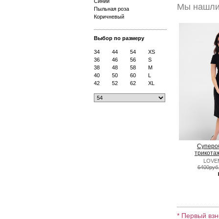
Синий
Мы нашли 
Пыльная роза
Коричневый
Выбор по размеру
34
44
54
XS
36
46
56
S
38
48
58
M
40
50
60
L
42
52
62
XL
Суперо
трикота
LOVE
6400руб
* Первый взн