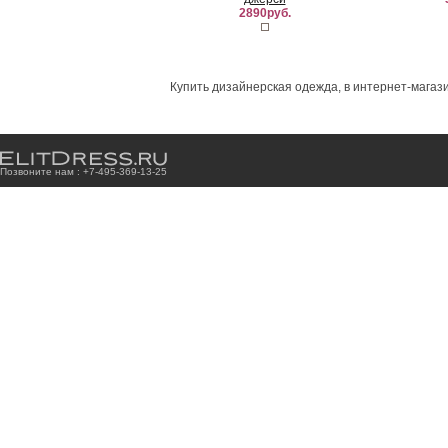
2890руб.
Купить дизайнерская одежда, в интернет-магази
Позвоните нам : +7
-4
9
5
-3
6
9
-1
3
-2
5