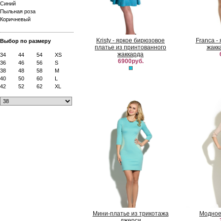
Синий
Пыльная роза
Коричневый
Kristy - яркое бирюзовое
Franca -
Выбор по размеру
платье из принтованного
жакк
жаккарда
34
44
54
XS
6900руб.
36
46
56
S
38
48
58
M
40
50
60
L
42
52
62
XL
Мини-платье из трикотажа
Модное
джерси