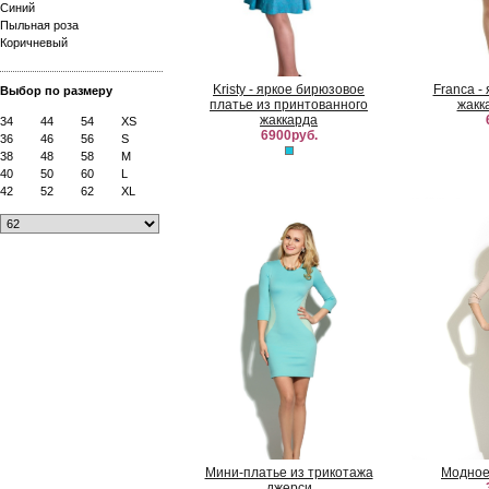
Синий
Пыльная роза
Коричневый
Kristy - яркое бирюзовое
Franca -
Выбор по размеру
платье из принтованного
жакк
жаккарда
34
44
54
XS
6900руб.
36
46
56
S
38
48
58
M
40
50
60
L
42
52
62
XL
Мини-платье из трикотажа
Модное
джерси