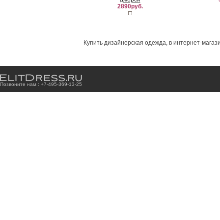
2890руб.
Купить дизайнерская одежда, в интернет-магази
Позвоните нам : +7
-4
9
5
-3
6
9
-1
3
-2
5