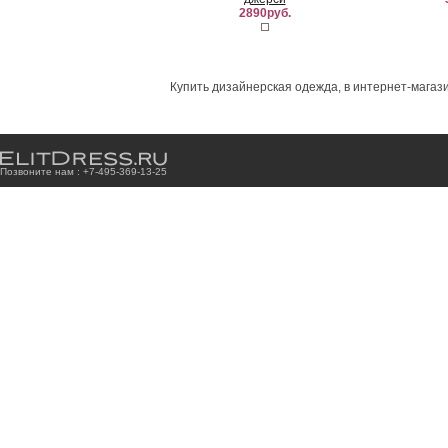
2890руб.
Купить дизайнерская одежда, в интернет-магази
Позвоните нам : +7
-4
9
5
-3
6
9
-1
3
-2
5