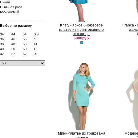
Синий
Пыльная роза
Коричневый
Kristy - яркое бирюзовое
Franca -
Выбор по размеру
платье из принтованного
жакк
жаккарда
34
44
54
XS
6900руб.
36
46
56
S
38
48
58
M
40
50
60
L
42
52
62
XL
Мини-платье из трикотажа
Модное
джерси