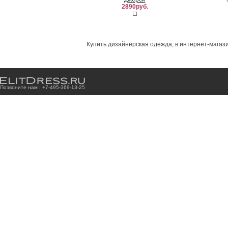
2890руб.
Купить дизайнерская одежда, в интернет-магази
Позвоните нам : +7
-4
9
5
-3
6
9
-1
3
-2
5