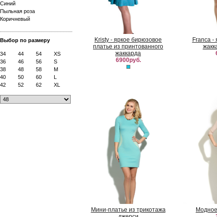
Синий
Пыльная роза
Коричневый
Kristy - яркое бирюзовое
Franca -
Выбор по размеру
платье из принтованного
жакк
жаккарда
34
44
54
XS
6900руб.
36
46
56
S
38
48
58
M
40
50
60
L
42
52
62
XL
Мини-платье из трикотажа
Модное
джерси