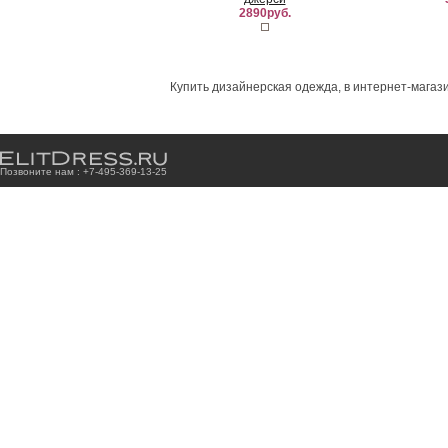
2890руб.
Купить дизайнерская одежда, в интернет-магази
Позвоните нам : +7
-4
9
5
-3
6
9
-1
3
-2
5