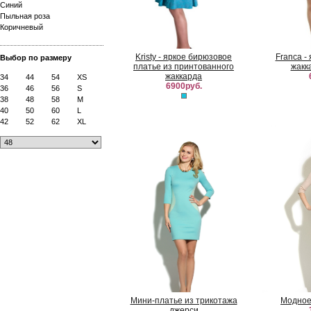
Синий
Пыльная роза
Коричневый
Kristy - яркое бирюзовое
Franca -
Выбор по размеру
платье из принтованного
жакк
жаккарда
34
44
54
XS
6900руб.
36
46
56
S
38
48
58
M
40
50
60
L
42
52
62
XL
Мини-платье из трикотажа
Модное
джерси