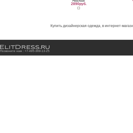
2890руб.
Купить дизайнерская одежда, в интернет-магази
Позвоните нам : +7
-4
9
5
-3
6
9
-1
3
-2
5