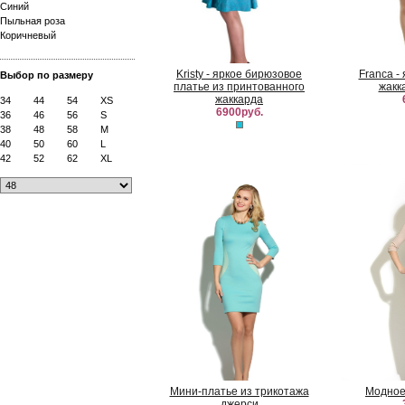
Синий
Пыльная роза
Коричневый
Kristy - яркое бирюзовое
Franca -
Выбор по размеру
платье из принтованного
жакк
жаккарда
34
44
54
XS
6900руб.
36
46
56
S
38
48
58
M
40
50
60
L
42
52
62
XL
Мини-платье из трикотажа
Модное
джерси