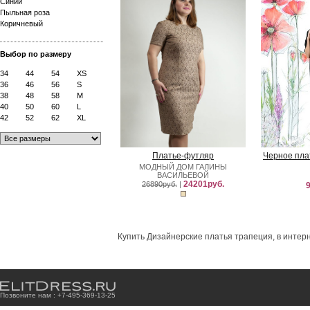
Синий
Пыльная роза
Коричневый
Выбор по размеру
34
44
54
XS
36
46
56
S
38
48
58
M
40
50
60
L
42
52
62
XL
Платье-футляр
Черное пла
МОДНЫЙ ДОМ ГАЛИНЫ
ВАСИЛЬЕВОЙ
24201руб.
26890руб.
|
9
Купить Дизайнерские платья трапеция, в интерн
Позвоните нам : +7
-4
9
5
-3
6
9
-1
3
-2
5