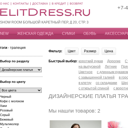
О НАС
КОНТАКТЫ
ДОСТАВКА
В КРЕДИТ
ВОЗВРАТ
+7-4
SHOW ROOM БОЛЬШОЙ КАРЕТНЫЙ ПЕР, Д 20, СТР. 3
NEW
ЖЕНСКАЯ ОДЕЖДА
СУМКИ
ОБУВЬ
АКСЕССУАР
тэги
- трапеция
Фильтр:
Цвет
Размер
Цена
Быстрый выбор:
короткий рукав
Дорогие
С
Выбор по разделу
на выпускной
Летние
Пря
Цветное
с длинным рукаво
с завышенной талией
в гор
Выбор по цвету
в клетку
со складками
Шер
с открытой спиной
с воротн
ДИЗАЙНЕРСКИЕ ПЛАТЬЯ ТР
Черный
Кофе с молоком
Хаки
Мы нашли товаров: 2
Розовый
Серый
Бежевый
Мультиколор