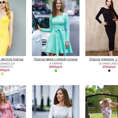
 желтое платье
Платье мини с юбкой-солнце
Платье длинное, с
ASIA&OLGA
A.KARINA
ULYANA LINE
SHNIKOVY
5900руб.
4500руб.
00руб.