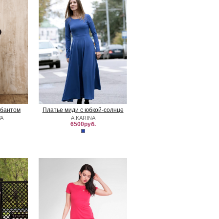
 бантом
Платье миди с юбкой-солнце
VA
A.KARINA
6500руб.