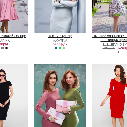
 с юбкой-солнце
Платье Футляр
Пышное хлопковое п
настоящих прин
KARINA
A.KARINA
00руб.
5800руб.
LULUBRAND BY
6240р
7800руб.
|