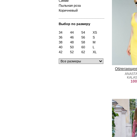
Синий
Пыльная роза
Коричневый
Выбор по размеру
34
44
54
XS
36
46
56
S
38
48
58
M
40
50
60
L
42
52
62
XL
Облегающее
ANAST
KALA
100