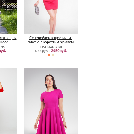
латье для
Супероблегающее мини-
цесс
платье с коротким рукавом
 NS
LOVEMARIA.ME
уб.
2950руб.
5900руб.
|