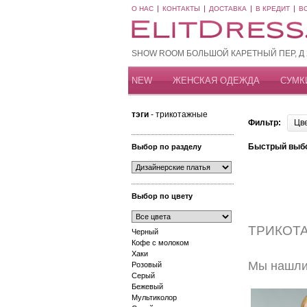
О НАС
КОНТАКТЫ
ДОСТАВКА
В КРЕДИТ
В
SHOW ROOM БОЛЬШОЙ КАРЕТНЫЙ ПЕР, Д 20
NEW
ЖЕНСКАЯ ОДЕЖДА
СУМК
тэги
- трикотажные
Фильтр:
Цв
Быстрый выб
Выбор по разделу
Выбор по цвету
ТРИКОТ
Черный
Кофе с молоком
Хаки
Мы нашли 
Розовый
Серый
Бежевый
Мультиколор