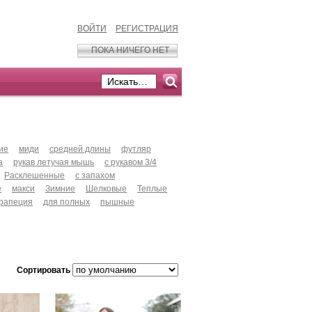
ВОЙТИ
РЕГИСТРАЦИЯ
ПОКА НИЧЕГО НЕТ
ие
миди
средней длины
футляр
а
рукав летучая мышь
с рукавом 3/4
Расклешенные
с запахом
е
макси
Зимние
Шелковые
Теплые
рапеция
для полных
пышные
Сортировать