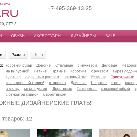
ОЗВРАТ
+7-495-369-13-25
, СТР. 3
И
ОБУВЬ
АКСЕССУАРЫ
ДИЗАЙНЕРЫ
SALE
ет
Размер
Цена
ор:
короткий рукав
Дорогие
Стильные
с кружевом
Деловые
Недорог
на выпускной
Летние
Прямые
Короткие
с рукавом
вырез лодочк
Цветное
с длинным рукавом
на новый год
Вязаные
Трикотажные
с завышенной талией
в горошек
Длинные
Широкие
в пол
солнц
в клетку
со складками
Шерстяные
Гипюровые
с пышной юбкой
т
с открытой спиной
с воротником
АЖНЫЕ ДИЗАЙНЕРСКИЕ ПЛАТЬЯ
товаров: 12