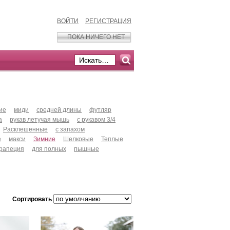
ВОЙТИ
РЕГИСТРАЦИЯ
ПОКА НИЧЕГО НЕТ
ие
миди
средней длины
футляр
а
рукав летучая мышь
с рукавом 3/4
Расклешенные
с запахом
е
макси
Зимние
Шелковые
Теплые
рапеция
для полных
пышные
Сортировать