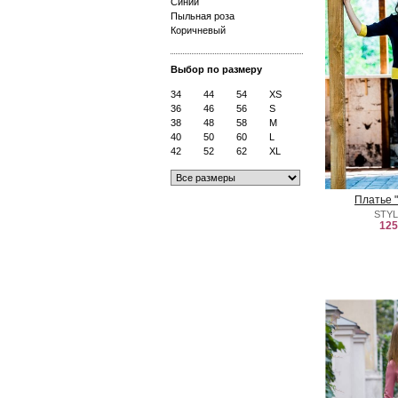
Синий
Пыльная роза
Коричневый
Выбор по размеру
34
44
54
XS
36
46
56
S
38
48
58
M
40
50
60
L
42
52
62
XL
Платье 
STYL
125