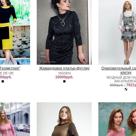
"Геометрия"
Жаккардовое платье-футляр
Очаровательный с
клетку
E DE VIE
YASSEN
00руб.
16000руб.
МОДНЫЙ ДОМ Г
ВАСИЛЬЕВО
7821р
8690руб.
|