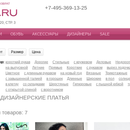
ОЗВРАТ
+7-495-369-13-25
, СТР. 3
И
ОБУВЬ
АКСЕССУАРЫ
ДИЗАЙНЕРЫ
SALE
ет
Размер
Цена
ор:
короткий рукав
Дорогие
Стильные
с кружевом
Деловые
Недорог
на выпускной
Летние
Прямые
Короткие
с рукавом
вырез лодочк
Цветное
с длинным рукавом
на новый год
Вязаные
Трикотажные
с завышенной талией
в горошек
Длинные
Широкие
в пол
солнц
в клетку
со складками
Шерстяные
Гипюровые
с пышной юбкой
т
с открытой спиной
с воротником
 ДИЗАЙНЕРСКИЕ ПЛАТЬЯ
товаров: 7