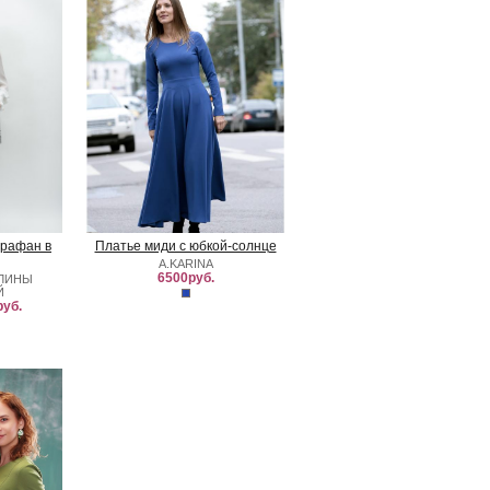
арафан в
Платье миди с юбкой-солнце
A.KARINA
6500руб.
АЛИНЫ
Й
уб.