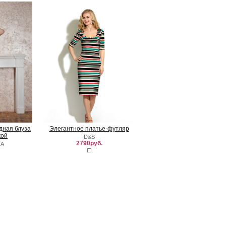
удная блуза
Элегантное платье-футляр
кой
D&S
2790руб.
TA