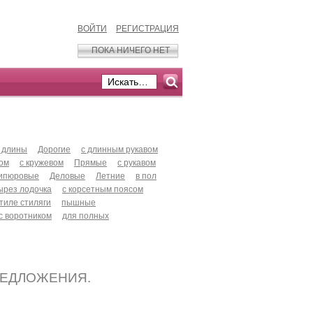
ВОЙТИ
РЕГИСТРАЦИЯ
ПОКА НИЧЕГО НЕТ
 длины
Дорогие
с длинным рукавом
хом
с кружевом
Прямые
с рукавом
ипюровые
Деловые
Летние
в пол
ырез лодочка
с корсетным поясом
стиле стиляги
пышные
с воротником
для полных
РЕДЛОЖЕНИЯ.