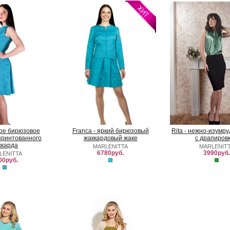
ркое бирюзовое
Franca - яркий бирюзовый
Rita - нежно-изумр
принтованного
жаккардовый жаке
с драпиров
ккарда
MARLENITTA
MARLENIT
6780руб.
3990руб.
LENITTA
00руб.