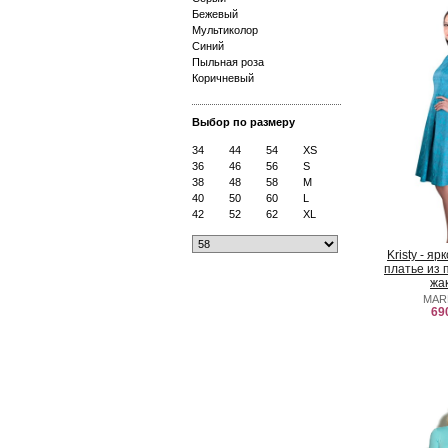
Бежевый
Мультиколор
Синий
Пыльная роза
Коричневый
Выбор по размеру
34
44
54
XS
36
46
56
S
38
48
58
M
40
50
60
L
42
52
62
XL
Kristy - я
платье из 
жа
MAR
69