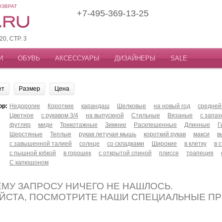
ОЗВРАТ
+7-495-369-13-25
, СТР. 3
И
ОБУВЬ
АКСЕССУАРЫ
ДИЗАЙНЕРЫ
SALE
ет
Размер
Цена
ор:
Недорогие
Короткие
карандаш
Шелковые
на новый год
средней
Цветное
с рукавом 3/4
на выпускной
Стильные
Вязаные
с запа
футляр
миди
Трикотажные
Зимние
Расклешенные
Длинные
Г
Шерстяные
Теплые
рукав летучая мышь
короткий рукав
макси
в
с завышенной талией
солнце
со складками
Широкие
в клетку
в 
с пышной юбкой
в горошек
с открытой спиной
плиссе
трапеция
С капюшоном
МУ ЗАПРОСУ НИЧЕГО НЕ НАШЛОСЬ.
ЙСТА, ПОСМОТРИТЕ НАШИ СПЕЦИАЛЬНЫЕ П