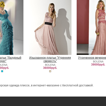
атье "Лазурный
Изысканное платье "Утренняя
Утонченное вечерне
ерег"
свежесть"
BOLENA
39000руб.
OLENA
BOLENA
00руб.
36000руб.
ерская одежда плиссе, в интернет-магазине с бесплатной доставкой.