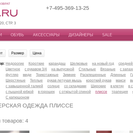
ОЗВРАТ
+7-495-369-13-25
, СТР. 3
И
ОБУВЬ
АКСЕССУАРЫ
ДИЗАЙНЕРЫ
SALE
ет
Размер
Цена
ор:
Недорогие
Короткие
карандаш
Шелковые
на новый год
средней
Цветное
с рукавом 3/4
на выпускной
Стильные
Вязаные
с запа
футляр
миди
Трикотажные
Зимние
Расклешенные
Длинные
Г
Шерстяные
Теплые
рукав летучая мышь
короткий рукав
макси
в
с завышенной талией
солнце
со складками
Широкие
в клетку
в 
с пышной юбкой
в горошек
с открытой спиной
плиссе
трапеция
С капюшоном
ЕРСКАЯ ОДЕЖДА ПЛИССЕ
товаров: 4