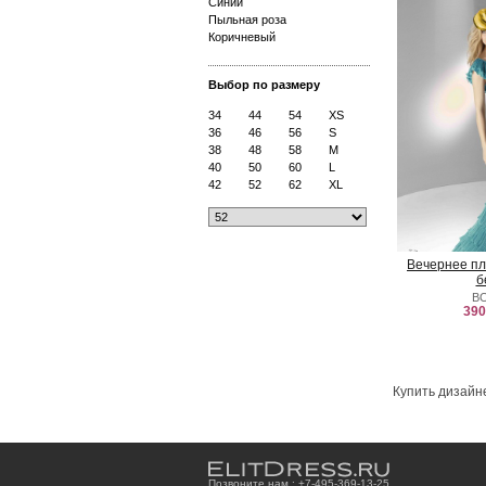
Синий
Пыльная роза
Коричневый
Выбор по размеру
34
44
54
XS
36
46
56
S
38
48
58
M
40
50
60
L
42
52
62
XL
Вечернее пл
б
B
390
Купить дизайн
Позвоните нам : +7
-4
9
5
-3
6
9
-1
3
-2
5