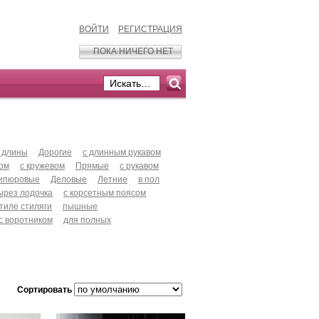
ВОЙТИ
РЕГИСТРАЦИЯ
ПОКА НИЧЕГО НЕТ
 длины
Дорогие
с длинным рукавом
хом
с кружевом
Прямые
с рукавом
ипюровые
Деловые
Летние
в пол
ырез лодочка
с корсетным поясом
стиле стиляги
пышные
с воротником
для полных
Сортировать