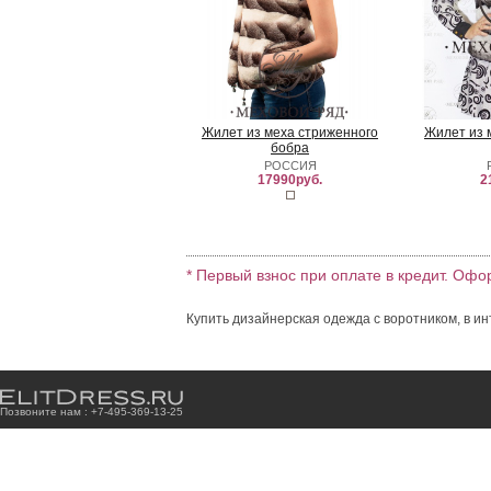
Жилет из меха стриженного
Жилет из 
бобра
РОССИЯ
17990руб.
2
* Первый взнос при оплате в кредит. Офо
Купить дизайнерская одежда с воротником, в ин
Позвоните нам : +7
-4
9
5
-3
6
9
-1
3
-2
5