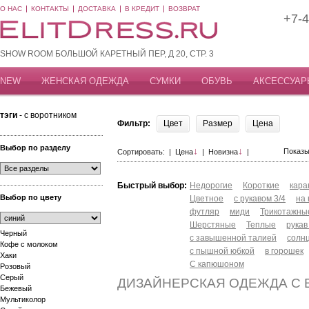
О НАС
КОНТАКТЫ
ДОСТАВКА
В КРЕДИТ
ВОЗВРАТ
+7-4
SHOW ROOM БОЛЬШОЙ КАРЕТНЫЙ ПЕР, Д 20, СТР. 3
NEW
ЖЕНСКАЯ ОДЕЖДА
СУМКИ
ОБУВЬ
АКСЕССУАР
тэги
- с воротником
Фильтр:
Цвет
Размер
Цена
Выбор по разделу
↓
↓
Показы
Сортировать: |
Цена
|
Новизна
|
Быстрый выбор:
Недорогие
Короткие
кар
Выбор по цвету
Цветное
с рукавом 3/4
на
футляр
миди
Трикотажны
Шерстяные
Теплые
рукав
Черный
с завышенной талией
солн
Кофе с молоком
с пышной юбкой
в горошек
Хаки
С капюшоном
Розовый
Серый
ДИЗАЙНЕРСКАЯ ОДЕЖДА С
Бежевый
Мультиколор