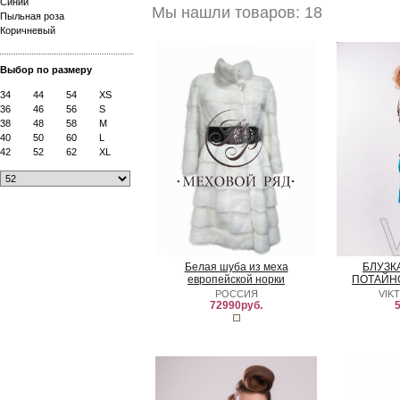
Синий
Мы нашли товаров: 18
Пыльная роза
Коричневый
Выбор по размеру
34
44
54
XS
36
46
56
S
38
48
58
M
40
50
60
L
42
52
62
XL
Белая шуба из меха
БЛУЗК
европейской норки
ПОТАЙН
РОССИЯ
VIK
72990руб.
5