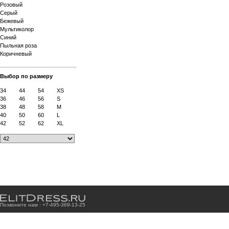
Розовый
Серый
Бежевый
Мультиколор
Синий
Пыльная роза
Коричневый
Выбор по размеру
34
44
54
XS
36
46
56
S
38
48
58
M
40
50
60
L
42
52
62
XL
Позвоните нам : +7
-4
9
5
-3
6
9
-1
3
-2
5