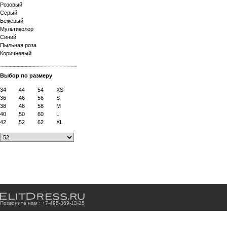
Розовый
Серый
Бежевый
Мультиколор
Синий
Пыльная роза
Коричневый
Выбор по размеру
34
44
54
XS
36
46
56
S
38
48
58
M
40
50
60
L
42
52
62
XL
Позвоните нам : +7
-4
9
5
-3
6
9
-1
3
-2
5