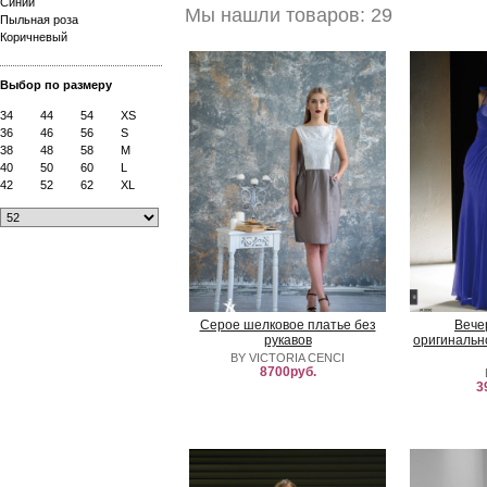
Синий
Мы нашли товаров: 29
Пыльная роза
Коричневый
Выбор по размеру
34
44
54
XS
36
46
56
S
38
48
58
M
40
50
60
L
42
52
62
XL
Серое шелковое платье без
Вече
рукавов
оригинальн
BY VICTORIA CENCI
8700руб.
3