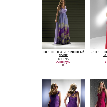
Шикарное платье "Сиреневый
Элегантное
туман"
на
BOLENA
27000руб.
4