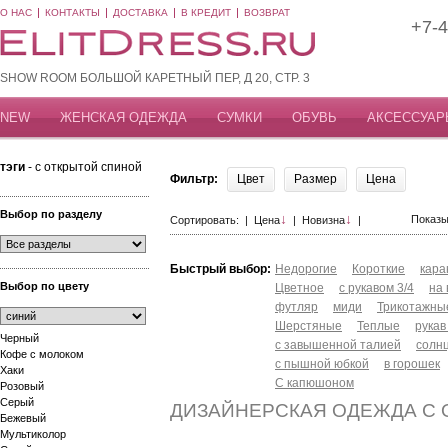
О НАС
КОНТАКТЫ
ДОСТАВКА
В КРЕДИТ
ВОЗВРАТ
+7-4
SHOW ROOM БОЛЬШОЙ КАРЕТНЫЙ ПЕР, Д 20, СТР. 3
NEW
ЖЕНСКАЯ ОДЕЖДА
СУМКИ
ОБУВЬ
АКСЕССУАР
тэги
- с открытой спиной
Фильтр:
Цвет
Размер
Цена
Выбор по разделу
↓
↓
Показы
Сортировать: |
Цена
|
Новизна
|
Быстрый выбор:
Недорогие
Короткие
кар
Выбор по цвету
Цветное
с рукавом 3/4
на
футляр
миди
Трикотажны
Шерстяные
Теплые
рукав
Черный
с завышенной талией
солн
Кофе с молоком
с пышной юбкой
в горошек
Хаки
С капюшоном
Розовый
Серый
ДИЗАЙНЕРСКАЯ ОДЕЖДА С
Бежевый
Мультиколор