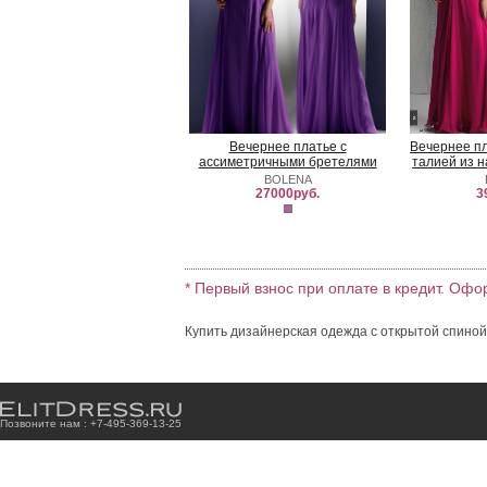
Вечернее платье с
Вечернее п
ассиметричными бретелями
талией из 
BOLENA
27000руб.
3
* Первый взнос при оплате в кредит. Офо
Купить дизайнерская одежда с открытой спиной,
Позвоните нам : +7
-4
9
5
-3
6
9
-1
3
-2
5