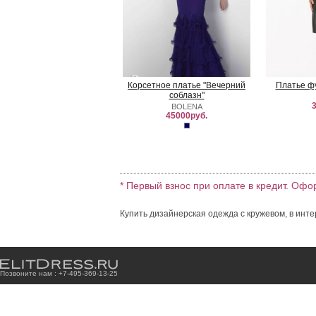
Корсетное платье "Вечерний
Платье ф
соблазн"
3
BOLENA
45000руб.
* Первый взнос при оплате в кредит. Офо
Купить дизайнерская одежда с кружевом, в инте
Позвоните нам : +7
-4
9
5
-3
6
9
-1
3
-2
5