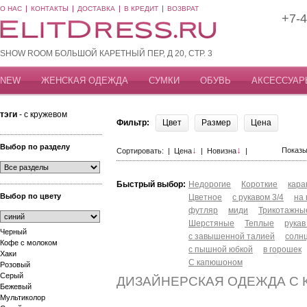
О НАС
КОНТАКТЫ
ДОСТАВКА
В КРЕДИТ
ВОЗВРАТ
+7-4
SHOW ROOM БОЛЬШОЙ КАРЕТНЫЙ ПЕР, Д 20, СТР. 3
NEW
ЖЕНСКАЯ ОДЕЖДА
СУМКИ
ОБУВЬ
АКСЕССУАР
тэги
- с кружевом
Фильтр:
Цвет
Размер
Цена
Выбор по разделу
↓
↓
Показы
Сортировать: |
Цена
|
Новизна
|
Быстрый выбор:
Недорогие
Короткие
кар
Выбор по цвету
Цветное
с рукавом 3/4
на
футляр
миди
Трикотажны
Шерстяные
Теплые
рукав
Черный
с завышенной талией
солн
Кофе с молоком
с пышной юбкой
в горошек
Хаки
С капюшоном
Розовый
Серый
ДИЗАЙНЕРСКАЯ ОДЕЖДА С
Бежевый
Мультиколор