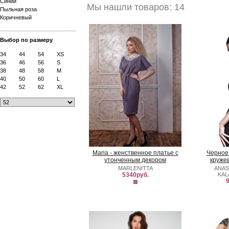
Синий
Мы нашли товаров: 14
Пыльная роза
Коричневый
Выбор по размеру
34
44
54
XS
36
46
56
S
38
48
58
M
40
50
60
L
42
52
62
XL
Maria - женственное платье с
Черное
утонченным декором
круже
MARLENITTA
ANAS
5340руб.
KAL
9