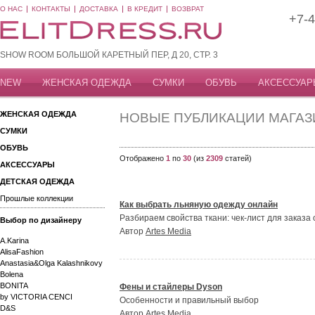
О НАС
КОНТАКТЫ
ДОСТАВКА
В КРЕДИТ
ВОЗВРАТ
+7-4
SHOW ROOM БОЛЬШОЙ КАРЕТНЫЙ ПЕР, Д 20, СТР. 3
NEW
ЖЕНСКАЯ ОДЕЖДА
СУМКИ
ОБУВЬ
АКСЕССУАР
ЖЕНСКАЯ ОДЕЖДА
НОВЫЕ ПУБЛИКАЦИИ МАГА
СУМКИ
ОБУВЬ
Отображено
1
по
30
(из
2309
статей)
АКСЕССУАРЫ
ДЕТСКАЯ ОДЕЖДА
Прошлые коллекции
Как выбрать льняную одежду онлайн
Разбираем свойства ткани: чек-лист для заказа
Выбор по дизайнеру
Автор
Artes Media
A.Karina
AlisaFashion
Anastasia&Olga Kalashnikovy
Bolena
BONITA
Фены и стайлеры Dyson
by VICTORIA CENCI
Особенности и правильный выбор
D&S
Автор
Artes Media