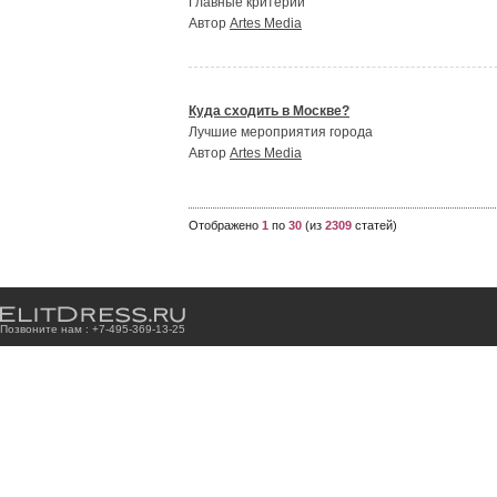
Главные критерии
Автор
Artes Media
Куда сходить в Москве?
Лучшие мероприятия города
Автор
Artes Media
Отображено
1
по
30
(из
2309
статей)
Позвоните нам : +7
-4
9
5
-3
6
9
-1
3
-2
5