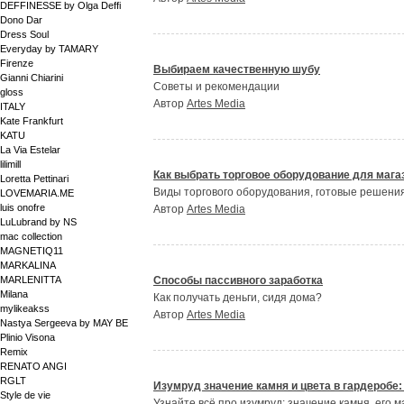
DEFFINESSE by Olga Deffi
Dono Dar
Dress Soul
Everyday by TAMARY
Firenze
Выбираем качественную шубу
Gianni Chiarini
Советы и рекомендации
gloss
Автор
Artes Media
ITALY
Kate Frankfurt
KATU
La Via Estelar
lilimill
Как выбрать торговое оборудование для мага
Loretta Pettinari
Виды торгового оборудования, готовые решени
LOVEMARIA.ME
luis onofre
Автор
Artes Media
LuLubrand by NS
mac collection
MAGNETIQ11
MARKALINA
MARLENITTA
Способы пассивного заработка
Milana
Как получать деньги, сидя дома?
mylikeakss
Автор
Artes Media
Nastya Sergeeva by MAY BE
Plinio Visona
Remix
RENATO ANGI
RGLT
Изумруд значение камня и цвета в гардеробе:
Style de vie
Узнайте всё про изумруд: значение камня, его 