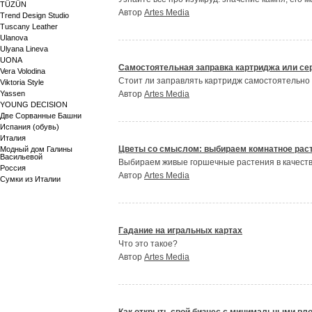
TÜZÜN
Автор
Artes Media
Trend Design Studio
Tuscany Leather
Ulanova
Ulyana Lineva
UONA
Самостоятельная заправка картриджа или сер
Vera Volodina
Стоит ли заправлять картридж самостоятельно
Viktoria Style
Yassen
Автор
Artes Media
YOUNG DECISION
Две Сорванные Башни
Испания (обувь)
Италия
Цветы со смыслом: выбираем комнатное раст
Модный дом Галины
Васильевой
Выбираем живые горшечные растения в качеств
Россия
Автор
Artes Media
Сумки из Италии
Гадание на игральных картах
Что это такое?
Автор
Artes Media