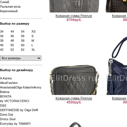
Синий
Пыльная роза
Коричневый
Кожаная сумка Firenze
Кожаная 
8700руб.
88
Выбор по размеру
34
44
54
XS
36
46
56
S
38
48
58
M
40
50
60
L
42
52
62
XL
Выбор по дизайнеру
A.Karina
AlisaFashion
Anastasia&Olga Kalashnikovy
Bolena
BONITA
Кожаная сумка Firenze
Кожаная 
by VICTORIA CENCI
4500руб.
90
D&S
DEFFINESSE by Olga Deffi
Dono Dar
Dress Soul
Everyday by TAMARY