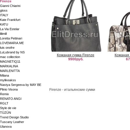
Firenze
Gianni Chiarini
gloss
ITALY
Kate Frankfurt
KATU
La Via Estelar
lilimill
Loretta Pettinari
LOVEMARIA.ME
luis onofre
LuLubrand by NS
Кожаная сумка Firenze
Кожаная 
mac collection
9900руб.
67
MAGNETIQ11
MARKALINA
MARLENITTA
Milana
mylikeakss
Nastya Sergeeva by MAY BE
Plinio Visona
Firenze - итальянские сумки
Remix
RENATO ANGI
RGLT
Style de vie
TÜZÜN
Trend Design Studio
Tuscany Leather
Ulanova