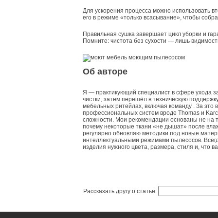
Для ускорения процесса можно использовать в
его в режиме «только всасывание», чтобы собрат
Правильная сушка завершает цикл уборки и гара
Помните: чистота без сухости — лишь видимост
Об авторе
Я — практикующий специалист в сфере ухода за
чистки, затем перешёл в техническую поддержк
мебельных ритейлах, включая команду . За это
профессиональных систем вроде Thomas и Karc
сложности. Мои рекомендации основаны не на те
почему некоторые ткани «не дышат» после влаж
регулярно обновляю методики под новые матер
интеллектуальными режимами пылесосов. Всегд
изделия нужного цвета, размера, стиля и, что 
Рассказать другу о статье: