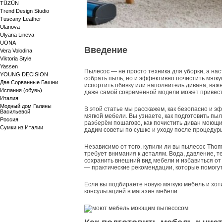
TÜZÜN
Trend Design Studio
Tuscany Leather
Ulanova
Ulyana Lineva
UONA
Введение
Vera Volodina
Viktoria Style
Yassen
Пылесос — не просто техника для уборки, а на
YOUNG DECISION
собрать пыль, но и эффективно почистить мягку
Две Сорванные Башни
испортить обивку или наполнитель дивана, ва
Испания (обувь)
даже самой современной модели может привести
Италия
Модный дом Галины
В этой статье мы расскажем, как безопасно и 
Васильевой
мягкой мебели. Вы узнаете, как подготовить п
Россия
разберём пошагово, как почистить диван моющи
Сумки из Италии
дадим советы по сушке и уходу после процедур
Независимо от того, купили ли вы пылесос Tho
требует внимания к деталям. Вода, давление, т
сохранить внешний вид мебели и избавиться от 
— практические рекомендации, которые помогут 
Если вы подбираете новую мягкую мебель и хот
консультацией в
магазин мебели
.