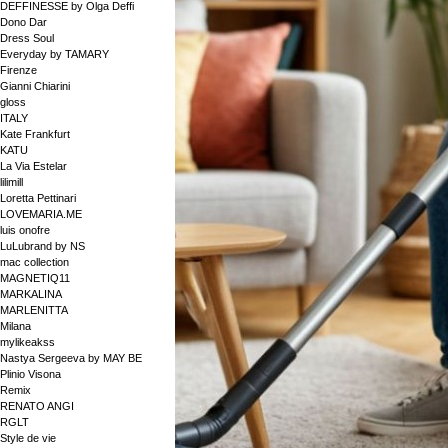
DEFFINESSE by Olga Deffi
Dono Dar
Dress Soul
Everyday by TAMARY
Firenze
Gianni Chiarini
gloss
ITALY
Kate Frankfurt
KATU
La Via Estelar
lilimill
Loretta Pettinari
LOVEMARIA.ME
luis onofre
LuLubrand by NS
mac collection
MAGNETIQ11
MARKALINA
MARLENITTA
Milana
mylikeakss
Nastya Sergeeva by MAY BE
Plinio Visona
Remix
RENATO ANGI
RGLT
Style de vie