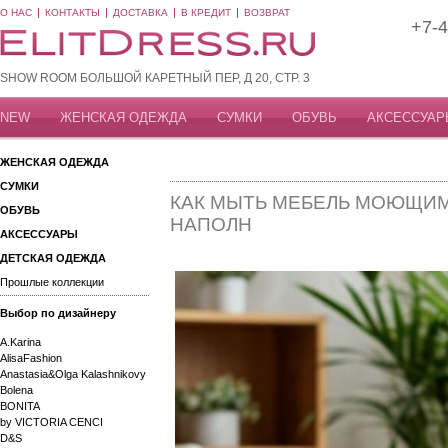
О НАС
КОНТАКТЫ
ДОСТАВКА
В КРЕДИТ
ВОЗВРАТ
+7-4
SHOW ROOM БОЛЬШОЙ КАРЕТНЫЙ ПЕР, Д 20, СТР. 3
NEW
ЖЕНСКАЯ ОДЕЖДА
СУМКИ
ОБУВЬ
АКСЕССУАР
ЖЕНСКАЯ ОДЕЖДА
СУМКИ
КАК МЫТЬ МЕБЕЛЬ МОЮЩИ
ОБУВЬ
НАПОЛН
АКСЕССУАРЫ
ДЕТСКАЯ ОДЕЖДА
Прошлые коллекции
Выбор по дизайнеру
A.Karina
AlisaFashion
Anastasia&Olga Kalashnikovy
Bolena
BONITA
by VICTORIA CENCI
D&S