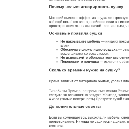
Почему нельзя игнорировать сушку
Моющий пылесос эффективно удаляет грязную в
всё ещё остаётся влага, особенно если вы исп
проветривания эта влага начнёт разлагаться, чт
Основные правила сушки
Не накрывайте мебель
— никаких покры
влаги.
Обеспечьте циркуляцию воздуха
— откр
вокруг дивана со всех сторон.
Не используйте обогреватели вплотну
Переверните подушки
— если они съёмн
Сколько времени нужно на сушку?
Время зависит от материала обивки, уровня вла
Тип обивки Примерное время высыхания Рекоме
следите за влажностью воздуха Жаккард, хлопок
4 часа (только поверхность) Протрите сухой тк
Дополнительные советы
Если вы сомневаетесь, высохла ли мебель, сле
проветривание. Никогда не садитесь на диван, 
вмятины.