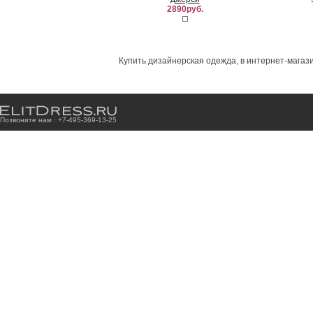
2890руб.
Купить дизайнерская одежда, в интернет-магази
Позвоните нам : +7
-4
9
5
-3
6
9
-1
3
-2
5