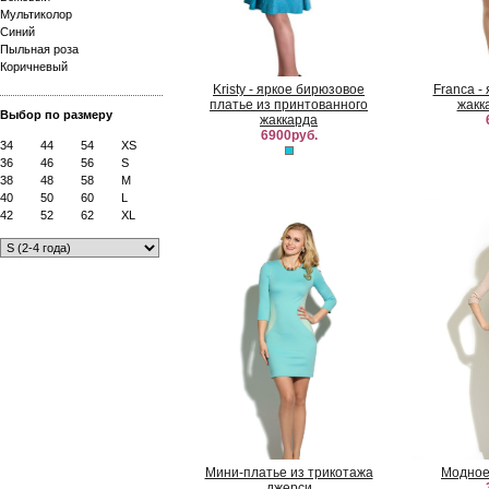
Мультиколор
Синий
Пыльная роза
Коричневый
Kristy - яркое бирюзовое
Franca -
платье из принтованного
жакк
Выбор по размеру
жаккарда
6900руб.
34
44
54
XS
36
46
56
S
38
48
58
M
40
50
60
L
42
52
62
XL
Мини-платье из трикотажа
Модное
джерси