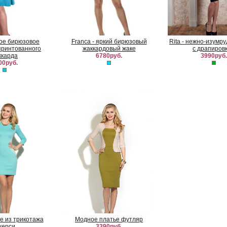
ркое бирюзовое
Franca - яркий бирюзовый
Rita - нежно-изумр
принтованного
жаккардовый жаке
с драпиров
ккарда
6780руб.
3990руб.
00руб.
е из трикотажа
Модное платье футляр
жерси
3390руб.