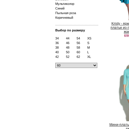
Мультиколор
Синий
Пыльная роза
Коричневый
Kristy - я
платье из 
Выбор по размеру
жа
69
34
44
54
XS
36
46
56
S
38
48
58
M
40
50
60
L
42
52
62
XL
Мини-плать
д