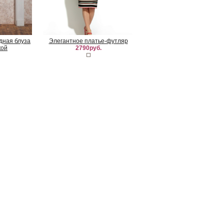
удная блуза
Элегантное платье-футляр
кой
2790руб.