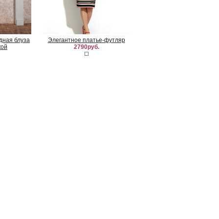
удная блуза
Элегантное платье-футляр
кой
2790руб.