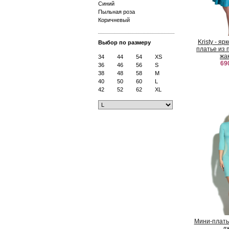
Синий
Пыльная роза
Коричневый
Kristy - я
Выбор по размеру
платье из 
жа
34
44
54
XS
69
36
46
56
S
38
48
58
M
40
50
60
L
42
52
62
XL
Мини-плать
д