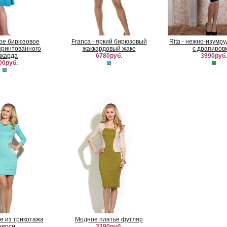
ркое бирюзовое
Franca - яркий бирюзовый
Rita - нежно-изумр
принтованного
жаккардовый жаке
с драпиров
ккарда
6780руб.
3990руб.
00руб.
е из трикотажа
Модное платье футляр
жерси
3390руб.