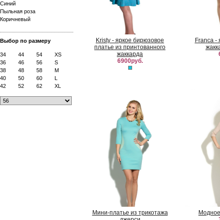
Синий
Пыльная роза
Коричневый
Kristy - яркое бирюзовое
Franca -
Выбор по размеру
платье из принтованного
жакк
жаккарда
34
44
54
XS
6900руб.
36
46
56
S
38
48
58
M
40
50
60
L
42
52
62
XL
Мини-платье из трикотажа
Модное
джерси