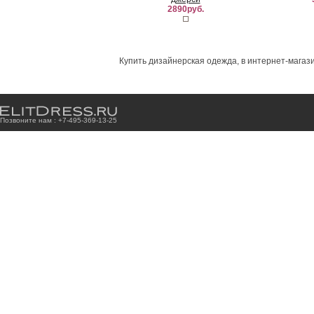
2890руб.
Купить дизайнерская одежда, в интернет-магази
Позвоните нам : +7
-4
9
5
-3
6
9
-1
3
-2
5