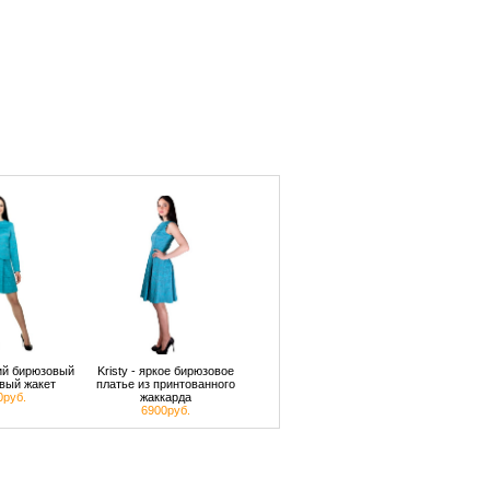
кий бирюзовый
Kristy - яркое бирюзовое
вый жакет
платье из принтованного
0руб.
жаккарда
6900руб.