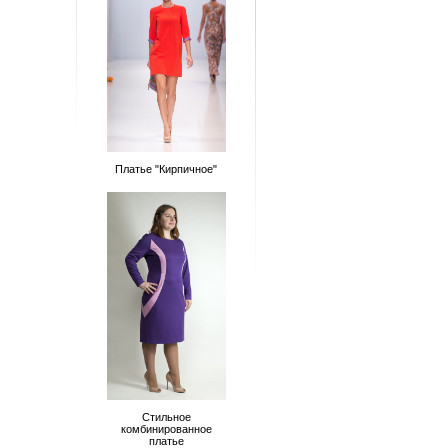
Платье "Кирпичное"
Стильное
комбинированное
платье