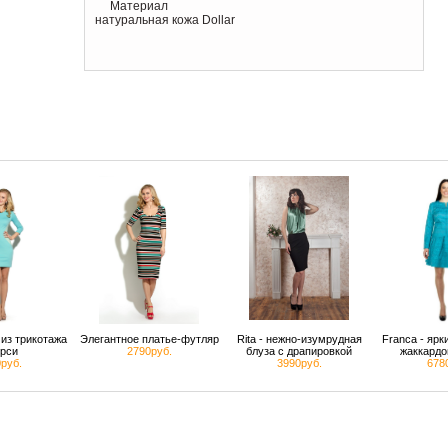
Материал
натуральная кожа Dollar
из трикотажа
Элегантное платье-футляр
Rita - нежно-изумрудная
Franca - яр
рси
2790руб.
блуза с драпировкой
жаккардо
руб.
3990руб.
678