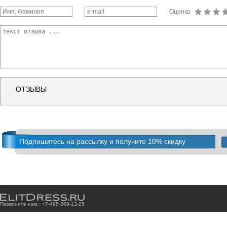
Оценка
ОТЗЫВЫ
Подпишитесь на рассылку и получите 10% скидку
Позвоните нам : +7
-4
9
5
-3
6
9
-1
3
-2
5