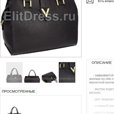
Есть вопро
ОПИСАНИЕ
- закрывается
кнопках по обе 
магнитной кнопк
- внутри изде
ПРОСМОТРЕННЫЕ
молнии;
- дно защище
- съемный рем
- высота ручки