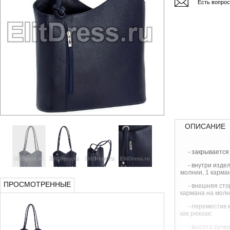
Есть вопро
ОПИСАНИЕ
- закрывается
- внутри изде
молнии, 1 карма
ПРОСМОТРЕННЫЕ
- внешняя сто
кармана на молн
- переместив 
как рюкзак;
- высота ручки