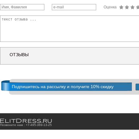
Оценка
ОТЗЫВЫ
Подпишитесь на рассылку и получите 10% скидку
Позвоните нам : +7
-4
9
5
-3
6
9
-1
3
-2
5