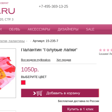
ОЗВРАТ
+7-495-369-13-25
, СТР. 3
И
ОБУВЬ
АКСЕССУАРЫ
ДИЗАЙНЕРЫ
SALE
атки, палантины
-
-
Артикул: 15-235-7
Палантин "Голубые лапки"
0 отзывов
|
До
Все модели mylikeakss
Хит продаж
1050р.
ВЫБЕРИТЕ ЦВЕТ
Бесплатная доставка по России