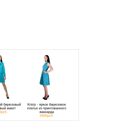
кий бирюзовый
Kristy - яркое бирюзовое
вый жакет
платье из принтованного
0руб.
жаккарда
6900руб.