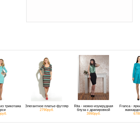
из трикотажа
Элегантное платье-футляр
Rita - нежно-изумрудная
Franca - яр
рси
2790руб.
блуза с драпировкой
жаккардо
руб.
3990руб.
678