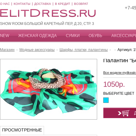
О НАС
КОНТАКТЫ
ДОСТАВКА
В КРЕДИТ
ВОЗВРАТ
+7-49
SHOW ROOM БОЛЬШОЙ КАРЕТНЫЙ ПЕР, Д 20, СТР. 3
NEW
ЖЕНСКАЯ ОДЕЖДА
СУМКИ
ОБУВЬ
АКСЕССУАР
Магазин
-
Модные аксессуары
-
Шарфы, платки, палантины
-
-
Артикул: 1
Палантин "Б
Все модели mylikeak
1050р.
ВЫБЕРИТЕ ЦВЕТ
ПРОСМОТРЕННЫЕ