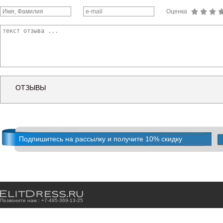
Оценка
ОТЗЫВЫ
Подпишитесь на рассылку и получите 10% скидку
Позвоните нам : +7
-4
9
5
-3
6
9
-1
3
-2
5