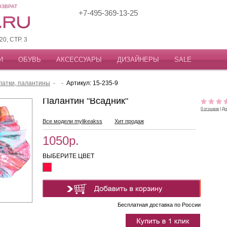
ОЗВРАТ
+7-495-369-13-25
, СТР. 3
И
ОБУВЬ
АКСЕССУАРЫ
ДИЗАЙНЕРЫ
SALE
атки, палантины
-
-
Артикул: 15-235-9
Палантин "Всадник"
0 отзывов
|
До
Все модели mylikeakss
Хит продаж
1050р.
ВЫБЕРИТЕ ЦВЕТ
Бесплатная доставка по России