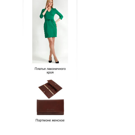
Платье лаконичного
кроя
Портмоне женское