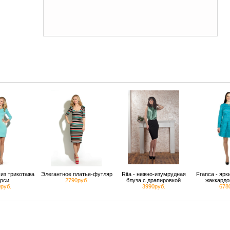
из трикотажа
Элегантное платье-футляр
Rita - нежно-изумрудная
Franca - яр
рси
2790руб.
блуза с драпировкой
жаккардо
руб.
3990руб.
678