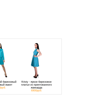
кий бирюзовый
Kristy - яркое бирюзовое
вый жакет
платье из принтованного
0руб.
жаккарда
6900руб.