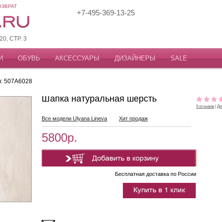
ОЗВРАТ
+7-495-369-13-25
, СТР. 3
И
ОБУВЬ
АКСЕССУАРЫ
ДИЗАЙНЕРЫ
SALE
л: 507A6028
Шапка натуральная шерсть
0 отзывов
|
До
Все модели Ulyana Lineva
Хит продаж
5800р.
Бесплатная доставка по России