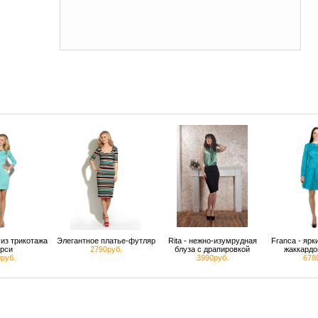
из трикотажа
Элегантное платье-футляр
Rita - нежно-изумрудная
Franca - яр
рси
2790руб.
блуза с драпировкой
жаккардо
руб.
3990руб.
678