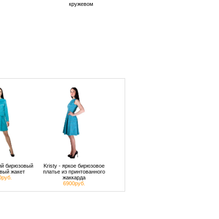
кружевом
кий бирюзовый
Kristy - яркое бирюзовое
вый жакет
платье из принтованного
0руб.
жаккарда
6900руб.