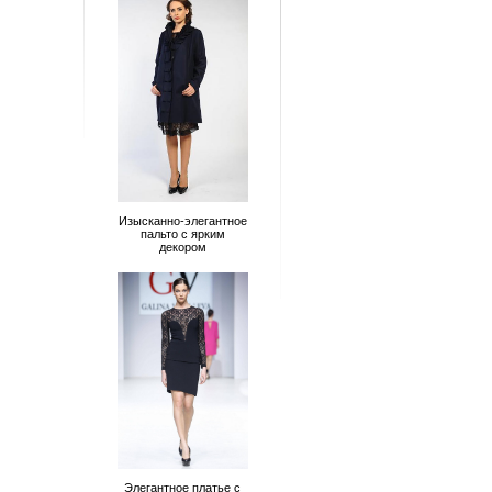
Изысканно-элегантное
пальто с ярким
декором
Элегантное платье с